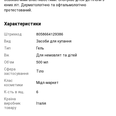
юних літ. Дерматологічно та офтальмологічно
протестований.
Характеристики
Штрихкод
8058664129386
Вид
Засоби для купання
Тип
Гель
Вік
Для немовлят та дітей
Об'єм
500 мл
Сфера
Тіло
застосування
Клас
Мідл-маркет
косметики
К-сть в ящ.
6
Країна
виробник
Італія
товару