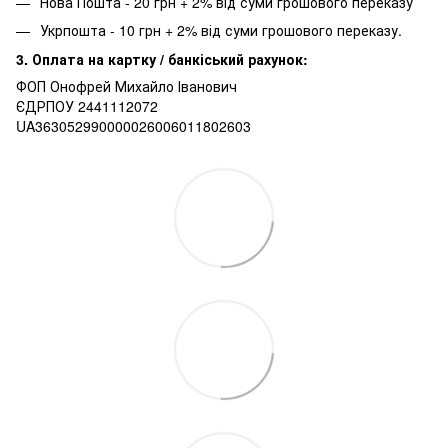
Нова Пошта - 20 грн + 2% від суми грошового переказу
Укрпошта - 10 грн + 2% від суми грошового переказу.
3. Оплата на картку / банкіський рахунок:
ФОП Онофрей Михайло Іванович
ЄДРПОУ 2441112072
UA363052990000026006011802603