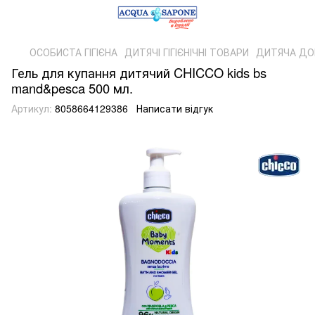
ОСОБИСТА ГІГІЄНА
ДИТЯЧІ ГІГІЄНІЧНІ ТОВАРИ
ДИТЯЧА ДО
Гель для купання дитячий CHICCO kids bs
mand&pesca 500 мл.
Артикул:
8058664129386
Написати відгук