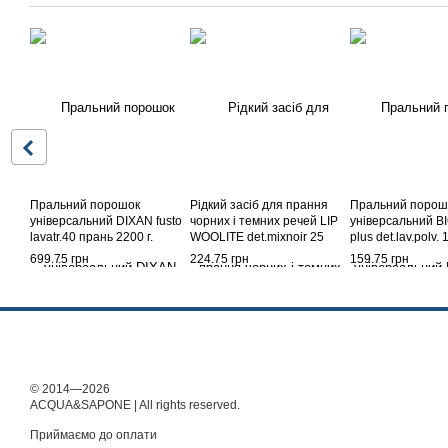
Пральний порошок
Рідкий засіб для прання
Пральний порош
універсальний DIXAN fusto
чорних і темних речей LIP
універсальний 
lavatr.40 прань 2200 г.
WOOLITE det.mixnoir 25
plus det.lav.polv.
прань 1,5 л.
990 г.
699.75 грн
224.75 грн
159.75 грн
© 2014—2026
ACQUA&SAPONE | All rights reserved.
Приймаємо до оплати