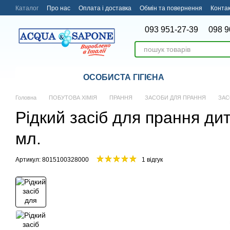
Перейти до основного контенту
Каталог
Про нас
Оплата і доставка
Обмін та повернення
Конта
093 951-27-39
098 9
ОСОБИСТА ГІГІЄНА
Головна
ПОБУТОВА ХІМІЯ
ПРАННЯ
ЗАСОБИ ДЛЯ ПРАННЯ
ЗАС
Рідкий засіб для прання ди
мл.
Артикул: 8015100328000
1 відгук