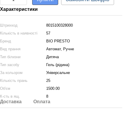
Характеристики
Штрихкод
8015100328000
Кількість в наявності
57
Бренд
BIO PRESTO
Вид прання
Автомат, Ручне
Тип білизни
Дитяча
Тип засобу
Гель (рідина)
За кольором
Універсальне
Кількість прань
25
Об'єм
1500.00
К-сть в ящ.
8
Доставка
Оплата