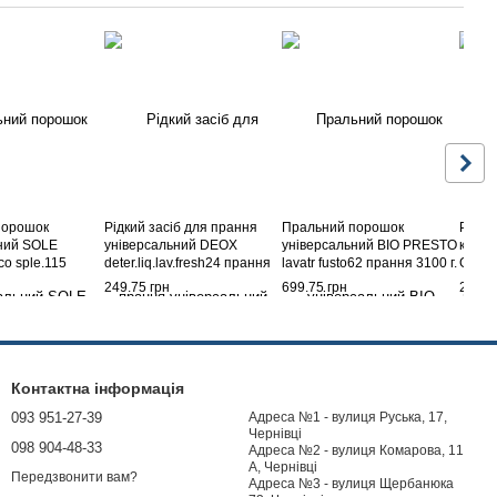
порошок
Рідкий засіб для прання
Пральний порошок
Рідки
ний SOLE
універсальний DEOX
універсальний BIO PRESTO
кольо
co sple.115
deter.liq.lav.fresh24 прання
lavatr fusto62 прання 3100 г.
GENER
г.
1200 мл.
1440 
249.75 грн
699.75 грн
229.7
Контактна інформація
093 951-27-39
Адреса №1 - вулиця Руська, 17,
Чернівці
098 904-48-33
Адреса №2 - вулиця Комарова, 11
А, Чернівці
Передзвонити вам?
Адреса №3 - вулиця Щербанюка