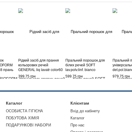
ок
Рідкий засіб для прання
Пральний порошок для
Пральний 
BIOFORM
кольорових речей
білих речей SOFT
універсаль
 18 прань
GENERAL liq lavatr color60
lav.polv.linf. bianco
det.pol.bian
прань 2400 мл.
intenso105 прань 5250 г.
прань 5750 
399.75 грн
599.75 грн
979.75 грн
Каталог
Клієнтам
ОСОБИСТА ГІГІЄНА
Вхід до кабінету
ПОБУТОВА ХІМІЯ
Каталог
ПОДАРУНКОВІ НАБОРИ
Про нас