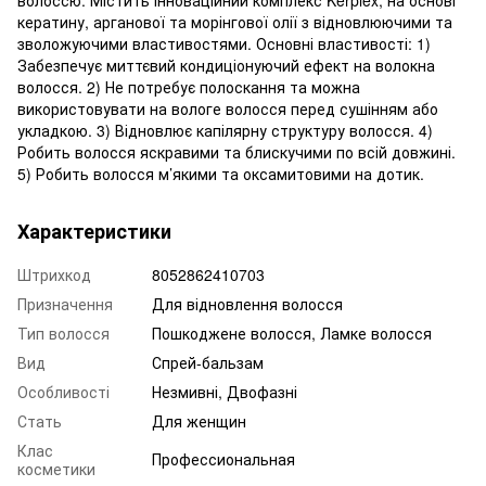
кератину, арганової та морінгової олії з відновлюючими та
зволожуючими властивостями. Основні властивості: 1)
Забезпечує миттєвий кондиціонуючий ефект на волокна
волосся. 2) Не потребує полоскання та можна
використовувати на вологе волосся перед сушінням або
укладкою. 3) Відновлює капілярну структуру волосся. 4)
Робить волосся яскравими та блискучими по всій довжині.
5) Робить волосся м’якими та оксамитовими на дотик.
Характеристики
Штрихкод
8052862410703
Призначення
Для відновлення волосся
Тип волосся
Пошкоджене волосся, Ламке волосся
Вид
Спрей-бальзам
Особливості
Незмивні, Двофазні
Стать
Для женщин
Клас
Профессиональная
косметики