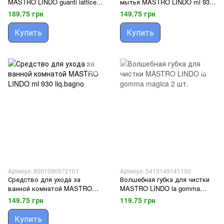
MASTRO LINDO guanti lattice
мытья MASTRO LINDO ml 930
pc 10 шт.
limone
189.75 грн
149.75 грн
Купить
Купить
Артикул: 8001090972101
Артикул: 5413149141100
Средство для ухода за
Волшебная губка для чистки
ванной комнатой MASTRO
MASTRO LINDO la gomma
LINDO ml 930 liq.bagno
magica 2 шт.
149.75 грн
119.75 грн
Купить