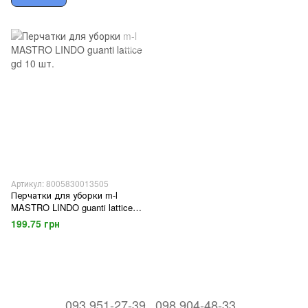
Артикул: 8005830013505
Перчатки для уборки m-l
MASTRO LINDO guanti lattice
gd 10 шт.
199.75 грн
093 951-27-39
098 904-48-33