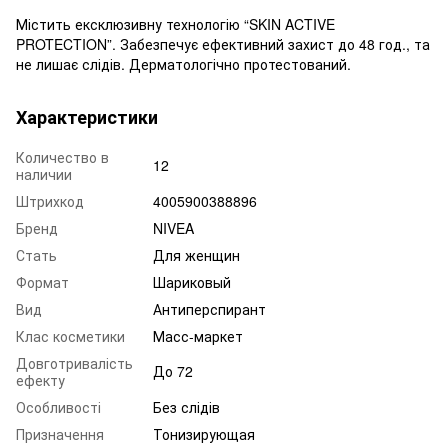
Містить ексклюзивну технологію “SKIN ACTIVE
PROTECTION”. Забезпечує ефективний захист до 48 год., та
не лишає слідів. Дерматологічно протестований.
Характеристики
Количество в
12
наличии
Штрихкод
4005900388896
Бренд
NIVEA
Стать
Для женщин
Формат
Шариковый
Вид
Антиперспирант
Клас косметики
Масс-маркет
Довготривалість
До 72
ефекту
Особливості
Без слідів
Призначення
Тонизирующая