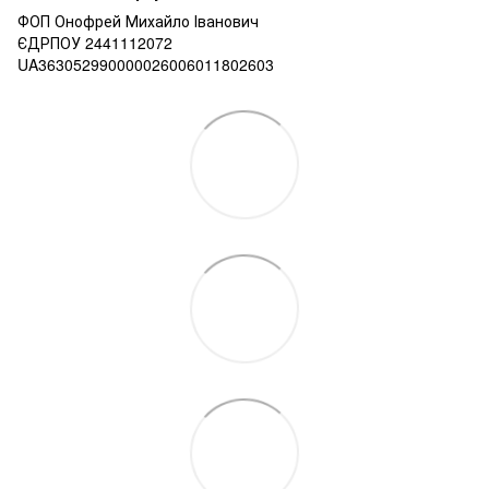
ФОП Онофрей Михайло Іванович
ЄДРПОУ 2441112072
UA363052990000026006011802603