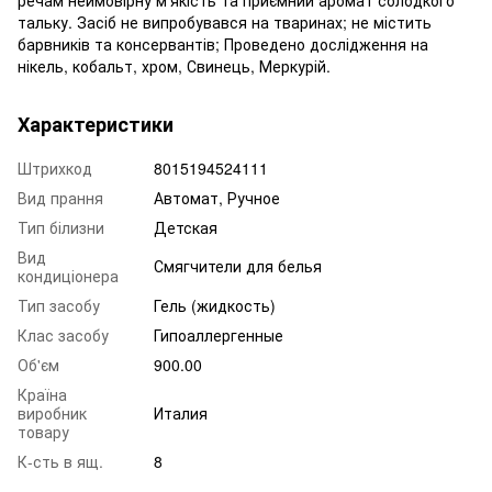
тальку. Засіб не випробувався на тваринах; не містить
барвників та консервантів; Проведено дослідження на
нікель, кобальт, хром, Свинець, Меркурій.
Характеристики
Штрихкод
8015194524111
Вид прання
Автомат, Ручное
Тип білизни
Детская
Вид
Смягчители для белья
кондиціонера
Тип засобу
Гель (жидкость)
Клас засобу
Гипоаллергенные
Об'єм
900.00
Країна
виробник
Италия
товару
К-сть в ящ.
8