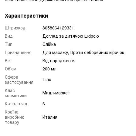
Характеристики
Штрихкод
8058664129331
Вид
Догляд за дитячою шкірою
Тип
Олійка
Призначення
Для масажу, Проти себорейних кірочок
Вік
Від народження
Об'єм
200 мл
Сфера
Тіло
застосування
Клас
Мидл-маркет
косметики
К-сть в ящ.
6
Країна
виробник
Италия
товару