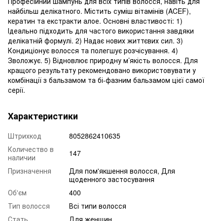
Професійний шампунь для всіх типів волосся, навіть для
найбільш делікатного. Містить суміш вітамінів (ACEF),
кератин та екстракти алое. Основні властивості: 1)
Ідеально підходить для частого використання завдяки
делікатній формулі. 2) Надає нових життєвих сил. 3)
Кондиціонує волосся та полегшує розчісування. 4)
Зволожує. 5) Відновлює природну м’якість волосся. Для
кращого результату рекомендовано використовувати у
комбінації з бальзамом та бі-фазним бальзамом цієї самої
серії.
Характеристики
Штрихкод
8052862410635
Количество в
147
наличии
Призначення
Для пом'якшення волосся, Для
щоденного застосування
Об'єм
400
Тип волосся
Всі типи волосся
Стать
Для женщин