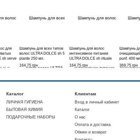
ос для
Шампунь для всех типов
Шампунь для волос
Шампунь дл
уватых
волос ULTRA DOLCE sh 5
интенсивное питание
очищающий
 sh verve
piante 250 мл.
ULTRA DOLCE sh rituale
purif. 400 м
d'arg. 250 мл.
164.75 грн
164.75 грн
369.75 грн
Каталог
Клиентам
ЛИЧНАЯ ГИГИЕНА
Вход в личный кабинет
БЫТОВАЯ ХИМИЯ
Каталог
ПОДАРОЧНЫЕ НАБОРЫ
О нас
Оплата и доставка
Обмен и возврат
Контакты