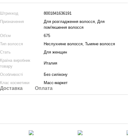
Штрихкод
8001841636191
Призначення
Для розгладження волосся, Для
пом'якшення волосся
Об'єм
675
Тип волосся
Неслухняне волосся, Тьмяне волосся
Стать
Для женщин
Країна виробник
Италия
товару
Особливості
Без силікону
Клас косметики
Масс-маркет
Доставка
Оплата