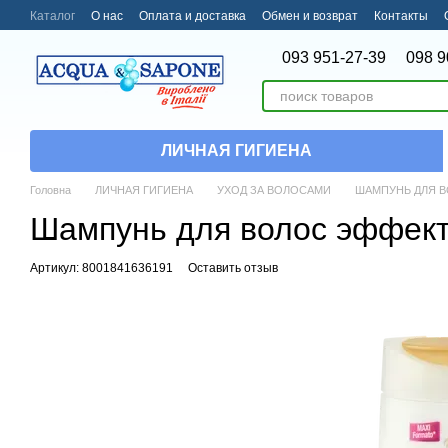
Перейти к основному контенту
Каталог
О нас
Оплата и доставка
Обмен и возврат
Контакты
093 951-27-39
098 9
ЛИЧНАЯ ГИГИЕНА
Головна
ЛИЧНАЯ ГИГИЕНА
УХОД ЗА ВОЛОСАМИ
ШАМПУНЬ ДЛЯ 
Шампунь для волос эффект 
Артикул: 8001841636191
Оставить отзыв