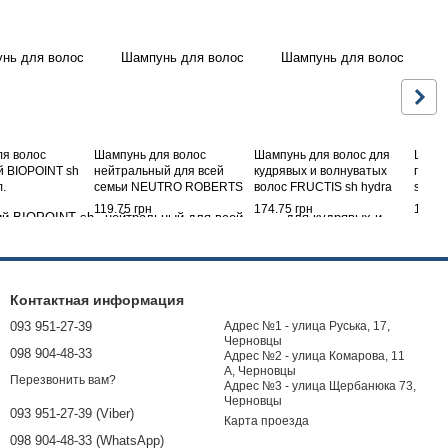
я волос
Шампунь для волос
Шампунь для волос для
Шампу
 BIOPOINT sh
нейтральный для всей
кудрявых и волнуватых
питат
л.
семьи NEUTRO ROBERTS
волос FRUCTIS sh hydra
secch/
sh prot.quotid. 450 мл.
ricci 250 мл.
119.75 грн
174.75 грн
174.7
Контактная информация
093 951-27-39
Адрес №1 - улица Руська, 17,
Черновцы
098 904-48-33
Адрес №2 - улица Комарова, 11
А, Черновцы
Перезвонить вам?
Адрес №3 - улица Щербанюка 73,
Черновцы
093 951-27-39 (Viber)
Карта проезда
098 904-48-33 (WhatsApp)