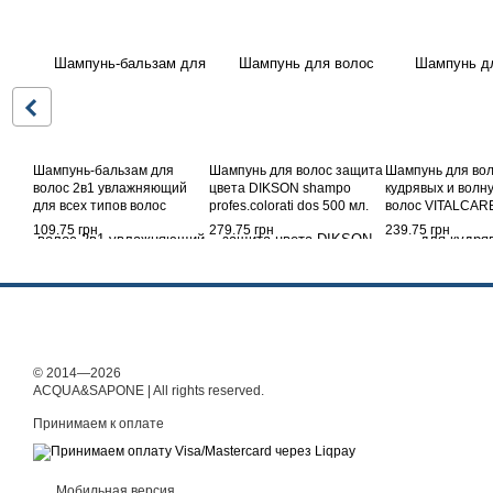
Шампунь-бальзам для
Шампунь для волос защита
Шампунь для вол
волос 2в1 увлажняющий
цвета DIKSON shampo
кудрявых и волн
для всех типов волос
profes.colorati dos 500 мл.
волос VITALCARE
PALMOLIVE sh. 2in1 pesca-
cap.ricci 500 мл.
109.75 грн
279.75 грн
239.75 грн
tipi cap 350 мл.
© 2014—2026
ACQUA&SAPONE | All rights reserved.
Принимаем к оплате
Мобильная версия