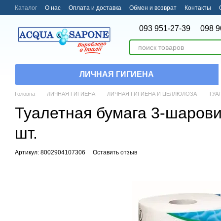
Перейти к основному контенту
Каталог
О нас
Оплата и доставка
Обмен и возврат
Контакты
093 951-27-39
098 9
ЛИЧНАЯ ГИГИЕНА
Головна
ЛИЧНАЯ ГИГИЕНА
ЛИЧНАЯ ГИГИЕНА И ЦЕЛЛЮЛОЗА
ТУА
Туалетная бумага 3-шаровий
шт.
Артикул: 8002904107306
Оставить отзыв