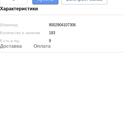
Характеристики
Штрихкод
8002904107306
Количество в наличии
193
К-сть в ящ.
9
Доставка
Оплата