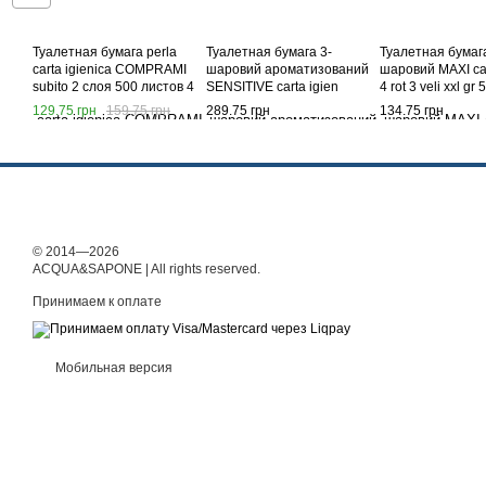
Туалетная бумага perla
Туалетная бумага 3-
Туалетная бумага
carta igienica COMPRAMI
шаровий ароматизований
шаровий MAXI car
subito 2 слоя 500 листов 4
SENSITIVE carta igien
4 rot 3 veli xxl gr
рулона
rotoloni 8 шт.
129.75 грн
159.75 грн
289.75 грн
134.75 грн
© 2014—2026
ACQUA&SAPONE | All rights reserved.
Принимаем к оплате
Мобильная версия