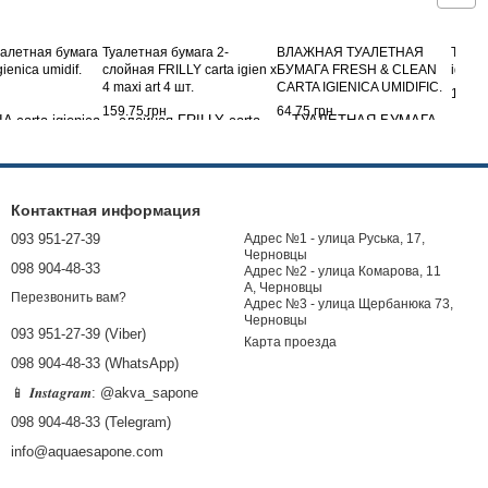
алетная бумага
Туалетная бумага 2-
ВЛАЖНАЯ ТУАЛЕТНАЯ
Туале
gienica umidif.
слойная FRILLY carta igien x
БУМАГА FRESH & CLEAN
igien 
4 maxi art 4 шт.
CARTA IGIENICA UMIDIFIC.
169.7
12 SALV
159.75 грн
64.75 грн
Контактная информация
093 951-27-39
Адрес №1 - улица Руська, 17,
Черновцы
098 904-48-33
Адрес №2 - улица Комарова, 11
А, Черновцы
Перезвонить вам?
Адрес №3 - улица Щербанюка 73,
Черновцы
093 951-27-39 (Viber)
Карта проезда
098 904-48-33 (WhatsApp)
📱 𝑰𝒏𝒔𝒕𝒂𝒈𝒓𝒂𝒎: @akva_sapone
098 904-48-33 (Telegram)
info@aquaesapone.com