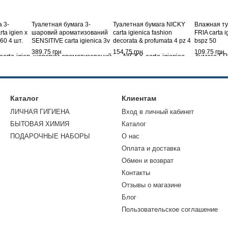
 3-
Туалетная бумага 3-
Туалетная бумага NICKY
Влажная ту
ta igien x
шаровий ароматизований
carta igienica fashion
FRIA carta i
 560 4 шт.
SENSITIVE carta igienica 3v
decorata & profumata 4 pz 4
bspz 50
pz 12 bianca classica 12 шт.
veli
389.75 грн
154.75 грн
109.75 грн
Каталог
Клиентам
ЛИЧНАЯ ГИГИЕНА
Вход в личный кабинет
БЫТОВАЯ ХИМИЯ
Каталог
ПОДАРОЧНЫЕ НАБОРЫ
О нас
Оплата и доставка
Обмен и возврат
Контакты
Отзывы о магазине
Блог
Пользовательское соглашение