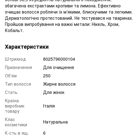
збагачена екстрактами кропиви та лимона. Ефективно
очищає волосся роблячи їх м’якими, блискучими та легкими.
Дерматологічно протестований. Не тестувався на тваринах.
Пройшов випробування на важкі метали: Нікель, Хром,
Кобальт.
Характеристики
Штрихкод
8025796000104
Призначення
Для очищення
Об'єм
250
Тип волосся
Жирне волосся
Стать
Для жінок
Країна
виробник
Італія
товару
Клас
Натуральна
косметики
К-сть в ящ.
6