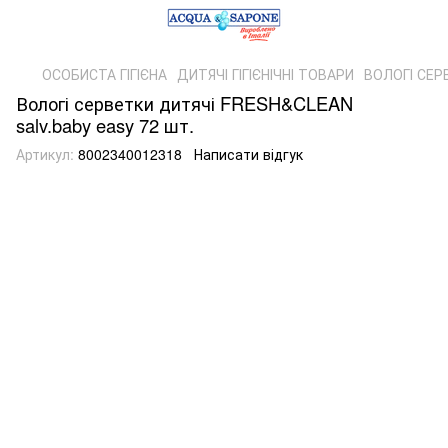
ОСОБИСТА ГІГІЄНА
ДИТЯЧІ ГІГІЄНІЧНІ ТОВАРИ
ВОЛОГІ СЕР
Вологі серветки дитячі FRESH&CLEAN
salv.baby easy 72 шт.
Артикул:
8002340012318
Написати відгук