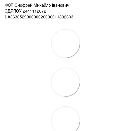
ФОП Онофрей Михайло Іванович
ЄДРПОУ 2441112072
UA363052990000026006011802603