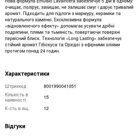
Нова формула Emulsio Lavaincera забезпечує 5 дій в одному:
очищає, полірує, захищає, не залишає смуг і дарує тривалий
аромат. Підходить для підлоги з мармуру, кераміки та
натурального каменю. Ексклюзивна формула
«відновлюючого ефекту» допомагає усувати дрібні
подряпини, плями та тьмяність, повертаючи поверхні
первісний блиск. Технологія «Long Lasting» забезпечує
стійкий аромат Гібіскуса та Орхідеї з ефірними оліями
протягом понад 24 годин.
Характеристики
Штрихкод
8001990041051
Кількість в
15
наявності
К-сть в ящ.
12
Відгуки