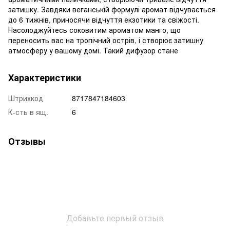
затишку. Завдяки веганській формулі аромат відчувається
до 6 тижнів, приносячи відчуття екзотики та свіжості.
Насолоджуйтесь соковитим ароматом манго, що
переносить вас на тропічний острів, і створює затишну
атмосферу у вашому домі. Такий дифузор стане
Характеристики
Штрихкод
8717847184603
К-сть в ящ.
6
Отзывы
Добавьте первый отзыв