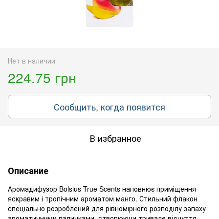
Нет в наличии
224.75 грн
Сообщить, когда появится
В избранное
Описание
Аромадифузор Bolsius True Scents наповнює приміщення
яскравим і тропічним ароматом манго. Стильний флакон
спеціально розроблений для рівномірного розподілу запаху
ароматичними паличками, створюючи тривале відчуття