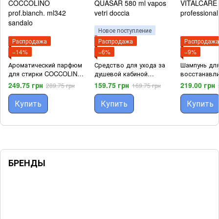
Новое поступление
Распродажа
Распродажа
Распродажа
−14%
−6%
−9%
Ароматический парфюм
Средство для ухода за
Шампунь дл
для стирки COCCOLINO
душевой кабиной
восстанавл
prof.bianch. ml342 sandalo
QUASAR 580 ml vapos
VITALCARE s
249.75 грн
159.75 грн
219.00 грн
289.75 грн
169.75 грн
vetri doccia
professional 
Купить
Купить
Купить
БРЕНДЫ