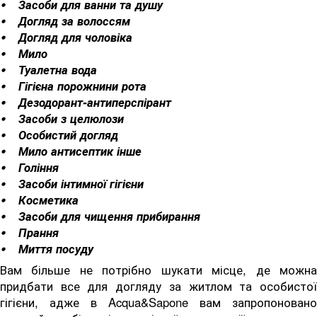
⦁ Засоби для ванни та душу
⦁ Догляд за волоссям
⦁ Догляд для чоловіка
⦁ Мило
⦁ Туалетна вода
⦁ Гігієна порожнини рота
⦁ Дезодорант-антиперспірант
⦁ Засоби з целюлози
⦁ Особистий догляд
⦁ Мило антисептик інше
⦁ Гоління
⦁ Засоби інтимної гігієни
⦁ Косметика
⦁ Засоби для чищення прибирання
⦁ Прання
⦁ Миття посуду
Вам більше не потрібно шукати місце, де можна
придбати все для догляду за житлом та особистої
гігієни, адже в Acqua&Sapone вам запропоновано