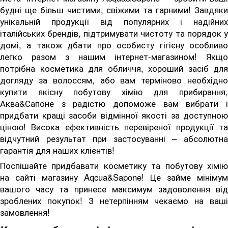
будні ще більш чистими, свіжими та гарними! Завдяки
унікальній продукції від популярних і надійних
італійських брендів, підтримувати чистоту та порядок у
домі, а також дбати про особисту гігієну особливо
легко разом з нашим інтернет-магазином! Якщо
потрібна косметика для обличчя, хороший засіб для
догляду за волоссям, або вам терміново необхідно
купити якісну побутову хімію для прибирання,
Аква&Сапоне з радістю допоможе вам вибрати і
придбати кращі засоби відмінної якості за доступною
ціною! Висока ефективність перевіреної продукції та
відчутний результат при застосуванні – абсолютна
гарантія для наших клієнтів!
Поспішайте придбавати косметику та побутову хімію
на сайті магазину Aqcua&Sapone! Це займе мінімум
вашого часу та принесе максимум задоволення від
зроблених покупок! З нетерпінням чекаємо на ваші
замовлення!