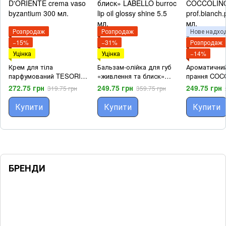
Розпродаж
Розпродаж
Нове надхо
−15%
−31%
Розпродаж
Уцінка
Уцінка
−14%
Крем для тіла
Бальзам-олійка для губ
Ароматични
парфумований TESORI
«живлення та блиск»
прання COC
D'ORIENTE crema vaso
LABELLO burroc lip oil
prof.bianch.pr
272.75 грн
249.75 грн
249.75 грн
319.75 грн
359.75 грн
byzantium 300 мл.
glossy shine 5.5 мл.
Купити
Купити
Купити
БРЕНДИ