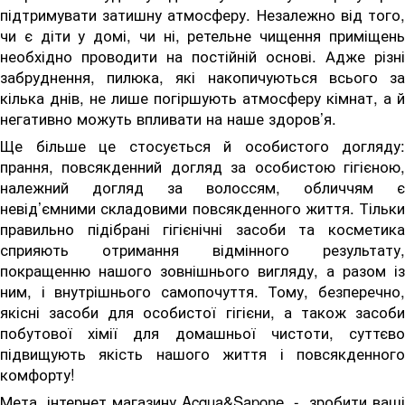
підтримувати затишну атмосферу. Незалежно від того,
чи є діти у домі, чи ні, ретельне чищення приміщень
необхідно проводити на постійній основі. Адже різні
забруднення, пилюка, які накопичуються всього за
кілька днів, не лише погіршують атмосферу кімнат, а й
негативно можуть впливати на наше здоров’я.
Ще більше це стосується й особистого догляду:
прання, повсякденний догляд за особистою гігієною,
належний догляд за волоссям, обличчям є
невід’ємними складовими повсякденного життя. Тільки
правильно підібрані гігієнічні засоби та косметика
сприяють отримання відмінного результату,
покращенню нашого зовнішнього вигляду, а разом із
ним, і внутрішнього самопочуття. Тому, безперечно,
якісні засоби для особистої гігієни, а також засоби
побутової хімії для домашньої чистоти, суттєво
підвищують якість нашого життя і повсякденного
комфорту!
Мета інтернет магазину Acqua&Sapone - зробити ваші