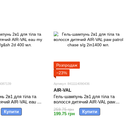
Розпродаж
−23%
4087139
Артикул: 8411114090436
AIR-VAL
ь 2в1 для тіла та
Гель-шампунь 2в1 для тіла та
тячий AIR-VAL eau my
волосся дитячий AIR-VAL paw
2d 400 мл.
patrol chase s/g 2in1400 мл.
259.75 грн
Купити
Купити
199.75 грн