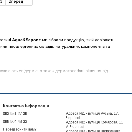
3
Вперед
газині
Aqua&Sapone
ми зібрали продукцію, якій довіряють
нання гіпоалергенних складів, натуральних компонентів та
покоюють епідерміс, а також дерматологічні рішення від
on's Baby
,
Chicco
та
Aveeno Baby
, які дбайливо очищують
 для обличчя і рук.
Контактна інформація
ечності кожного продукту. Ми ретельно підбираємо асортимент
093 951-27-39
Адреса №1 - вулиця Руська, 17,
люк — щасливим і здоровим.
Чернівці
098 904-48-33
Адреса №2 - вулиця Комарова, 11
А, Чернівці
Передзвонити вам?
Адреса №3 - вулиця Щербанюка