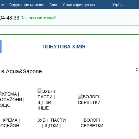
Укр
Рус
кти
Відгуки про магазин
Блог
Угода користувача
04-48-33
Передзвонити вам?
ПОБУТОВА ХІМІЯ
С
ії в Aqua&Sapone
КРЕМА |
ЗУБНІ ПАСТИ
ВОЛОГІ
ЛОСЬЙОНИ |
| ЩІТКИ |
СЕРВЕТКИ
ТОЩО
ІНШЕ