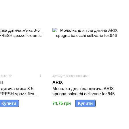
1
25932572
Артикул: 8008990009463
SH
ARIX
 дитяча м'яка 3-5
Мочалка для тіла дитяча ARIX
FRESH spazz.flex
spugna balocchi cell.varie for.946
Купити
74.75 грн
Купити