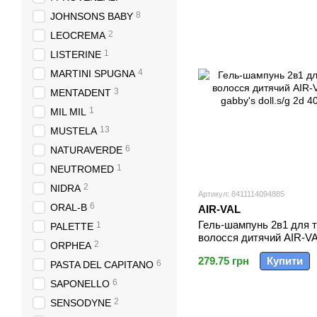
8
JOHNSONS BABY
2
LEOCREMA
1
LISTERINE
4
MARTINI SPUGNA
3
MENTADENT
1
MIL MIL
13
MUSTELA
6
NATURAVERDE
1
NEUTROMED
2
NIDRA
Артикул: 8411114094885
6
ORAL-B
AIR-VAL
Гель-шампунь 2в1 для т
1
PALETTE
волосся дитячий AIR-VA
2
ORPHEA
gabby's doll.s/g 2d 400 м
279.75 грн
Купити
6
PASTA DEL CAPITANO
6
SAPONELLO
2
SENSODYNE