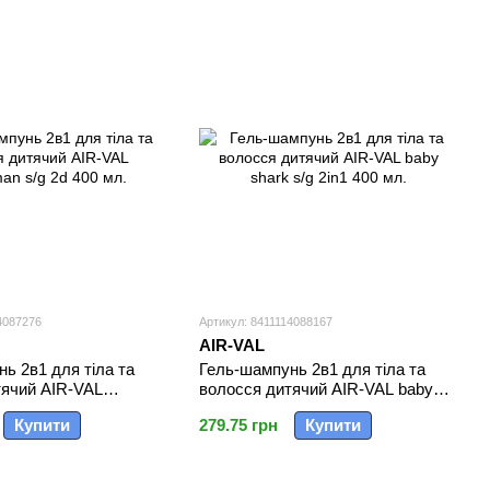
4087276
Артикул: 8411114088167
AIR-VAL
ь 2в1 для тіла та
Гель-шампунь 2в1 для тіла та
тячий AIR-VAL
волосся дитячий AIR-VAL baby
g 2d 400 мл.
shark s/g 2in1 400 мл.
Купити
279.75 грн
Купити