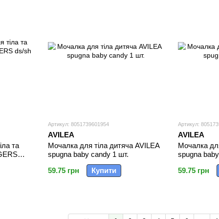
Артикул: 8051739601954
Артикул: 80517
AVILEA
AVILEA
іла та
Мочалка для тіла дитяча AVILEA
Мочалка для
NGERS
spugna baby candy 1 шт.
spugna baby
59.75 грн
Купити
59.75 грн