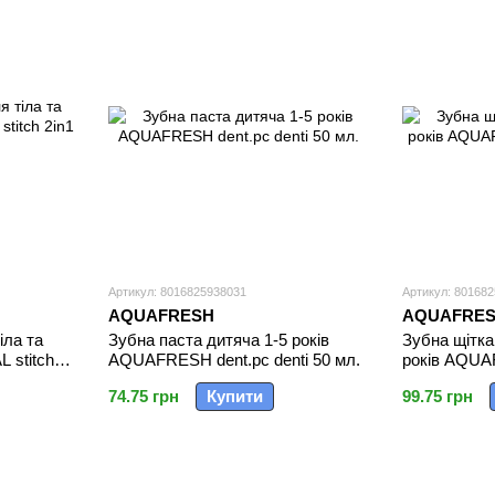
Артикул: 8016825938031
Артикул: 80168
AQUAFRESH
AQUAFRE
іла та
Зубна паста дитяча 1-5 років
Зубна щітка
 stitch
AQUAFRESH dent.pc denti 50 мл.
років AQUA
amici
74.75 грн
Купити
99.75 грн