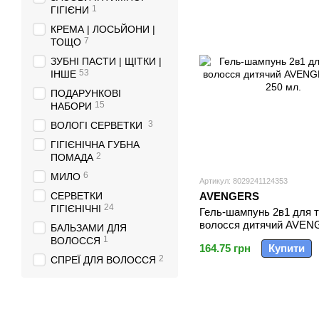
1
ГІГІЄНИ
КРЕМА | ЛОСЬЙОНИ |
7
ТОЩО
ЗУБНІ ПАСТИ | ЩІТКИ |
53
ІНШЕ
ПОДАРУНКОВІ
15
НАБОРИ
3
ВОЛОГІ СЕРВЕТКИ
ГІГІЄНІЧНА ГУБНА
2
ПОМАДА
6
МИЛО
Артикул: 8029241124353
СЕРВЕТКИ
AVENGERS
24
ГІГІЄНІЧНІ
Гель-шампунь 2в1 для т
волосся дитячий AVE
БАЛЬЗАМИ ДЛЯ
ds/sh 250 мл.
1
ВОЛОССЯ
164.75 грн
Купити
2
СПРЕЇ ДЛЯ ВОЛОССЯ