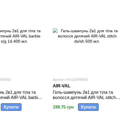
4095202
Артикул: 8411114095653
AIR-VAL
ь 2в1 для тіла та
Гель-шампунь 2в1 для тіла та
ячий AIR-VAL barbie
волосся дитячий AIR-VAL stitch
400 мл.
ds/sh 500 мл.
Купити
199.75 грн
Купити