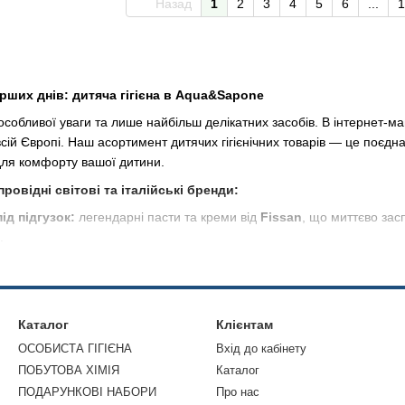
Назад
1
2
3
4
5
6
...
1
ерших днів: дитяча гігієна в Aqua&Sapone
особливої уваги та лише найбільш делікатних засобів. В інтернет-ма
 всій Європі. Наш асортимент дитячих гігієнічних товарів — це поєд
для комфорту вашої дитини.
провідні світові та італійські бренди:
ід підгузок:
легендарні пасти та креми від
Fissan
, що миттєво зас
.
 та щоденного догляду:
ніжні шампуні «без сліз» та піни від
Johns
природний бар’єр.
д:
ватні палички з обмежувачами, дитяче мило та спеціальні серветки
Каталог
Клієнтам
a&Sapone
, ви можете бути впевнені у 100% оригінальності та безп
ОСОБИСТА ГІГІЄНА
Вхід до кабінету
la
та інших експертів, щоб ваше материнство було спокійним, а ма
ПОБУТОВА ХІМІЯ
Каталог
ПОДАРУНКОВІ НАБОРИ
Про нас