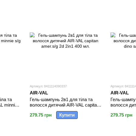
Артикул: 8411114090337
Артикул: 841111
AIR-VAL
AIR-VAL
іла та
Гель-шампунь 2в1 для тіла та
Гель-шампун
L minnie
волосся дитячий AIR-VAL capitan
волосся ди
amer.s/g 2d 2in1 400 мл.
dino s/g&sh 
279.75 грн
Купити
279.75 грн