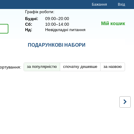
Бажання
Вхід
Графік роботи:
Будні:
09:00–20:00
Мій кошик
Сб:
10:00–14:00
Нд:
Невідкладні питання
ПОДАРУНКОВІ НАБОРИ
за популярністю
спочатку дешевше
за назвою
ортування: