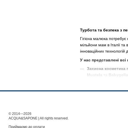
Турбота та безпека з п
Гігієна малюка потребує 
мільйони мам в Італії та
інноваційних технологій 
У нас представлені всі 
Захисна косметика п
Mustela
та
Babygella
Засоби для купання
шкіру, зберігаючи її 
Аксесуари та догля
Обираючи товари в
Aqu
від
Trudi, Chicco, Muste
© 2014—2026
ACQUA&SAPONE | All rights reserved.
Приймаємо до оплати