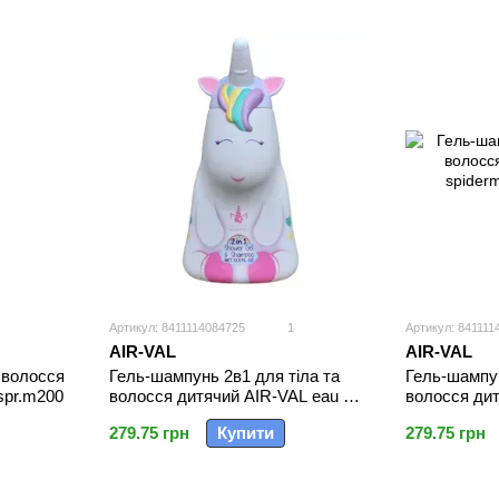
Артикул: 8411114084725
1
Артикул: 841111
AIR-VAL
AIR-VAL
 волосся
Гель-шампун
Гель-шампунь 2в1 для тіла та
spr.m200
волосся ди
волосся дитячий AIR-VAL eau my
spiderman s/
unicorn s/g 2in1 400 мл.
279.75 грн
279.75 грн
Купити