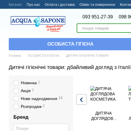
Перейти до основного контенту
Каталог
Про нас
Оплата і доставка
Обмін та повернення
Конта
093 951-27-39
098 9
ОСОБИСТА ГІГІЄНА
Головна
ОСОБИСТА ГІГІЄНА
ДИТЯЧІ ГІГІЄНІЧНІ ТОВАРИ
Дитячі гігієнічні товари: дбайливий догляд з Італ
1
Новинка
1
Акція
18
Нове надходження
2
Розпродаж
ДИТЯЧА
Бренд
ДОГЛЯДОВА
КОСМЕТИКА