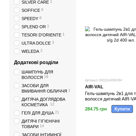
1
SILVER CARE
6
SOFFICE
6
SPEEDY
1
SPLEND OR
1
TESORI D'ORIENTE
3
ULTRA DOLCE
2
WELEDA
Додаткові розділи
ШАМПУНЬ ДЛЯ
19
ВОЛОССЯ
Артикул: 8411114095394
ЗАСОБИ ДЛЯ
AIR-VAL
1
ВМИВАННЯ ОБЛИЧЧЯ
Гель-шампунь 2в1 для т
волосся дитячий AIR-VAL
ДИТЯЧА ДОГЛЯДОВА
2in1 s/g 2d 400 мл.
12
КОСМЕТИКА
284.75 грн
Купити
21
ГЕЛІ ДЛЯ ДУША
ДИТЯЧІ ГІГІЄНІЧНІ
14
ТОВАРИ
ЗАСОБИ ІНТИМНОЇ