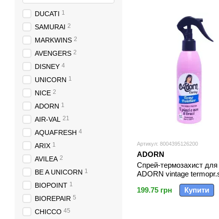
1
DUCATI
2
SAMURAI
2
MARKWINS
2
AVENGERS
4
DISNEY
1
UNICORN
2
NICE
1
ADORN
21
AIR-VAL
4
AQUAFRESH
Артикул: 8004395126200
1
ARIX
ADORN
2
AVILEA
Спрей-термозахист для
1
BE A UNICORN
ADORN vintage termopr.
1
BIOPOINT
199.75 грн
Купити
5
BIOREPAIR
45
CHICCO