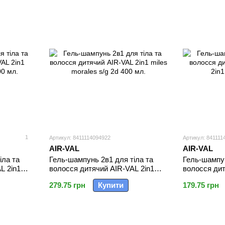
1
Артикул: 8411114094922
Артикул: 841111
AIR-VAL
AIR-VAL
іла та
Гель-шампунь 2в1 для тіла та
Гель-шампун
L 2in1
волосся дитячий AIR-VAL 2in1
волосся дит
л.
miles morales s/g 2d 400 мл.
2in1 s/g 1d 
279.75 грн
Купити
179.75 грн