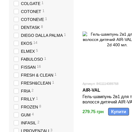
1
COLGATE
1
COTONET
1
COTONEVE
8
DENTASK
1
DIEGO DALLA PALMA
14
EKOS
5
ELMEX
1
FABULOSO
16
FISSAN
1
FRESH & CLEAN
1
FRESH&CLEAN
Артикул: 8411114089768
AIR-VAL
2
FRIA
Гель-шампунь 2в1 для т
1
FRILLY
волосся дитячий AIR-VA
8
FROZEN
s/g 2d 400 мл.
279.75 грн
Купити
4
GUM
2
INFASIL
3
I PROVENZALI