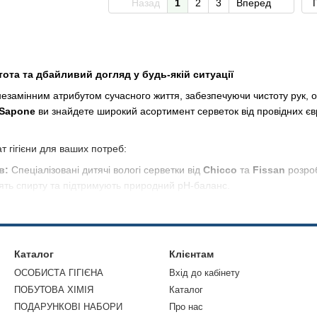
Назад
1
2
3
Вперед
стота та дбайливий догляд у будь-якій ситуації
и незамінним атрибутом сучасного життя, забезпечуючи чистоту рук, о
Sapone
ви знайдете широкий асортимент серветок від провідних євр
 гігієни для ваших потреб:
в:
Спеціалізовані дитячі вологі серветки від
Chicco
та
Fissan
розроб
стять спирту та підтримують природний pH-баланс.
 всієї родини:
Популярні лінійки від
Fresh & Clean
та
Fria
пропоную
єну, даруючи відчуття свіжості на весь день.
 та комфорт:
М'які паперові хустинки та косметичні серветки від б
Каталог
Клієнтам
, вони відрізняються особливою міцністю та ніжністю.
ОСОБИСТА ГІГІЄНА
Вхід до кабінету
та захист:
Продукція
Nidra
,
Frilly
та
Soffice
забезпечує м'який дог
ПОБУТОВА ХІМІЯ
Каталог
ігієнічні серветки з Італії та Європи в Aqua&Sapone. Ми пропонуєм
ПОДАРУНКОВІ НАБОРИ
Про нас