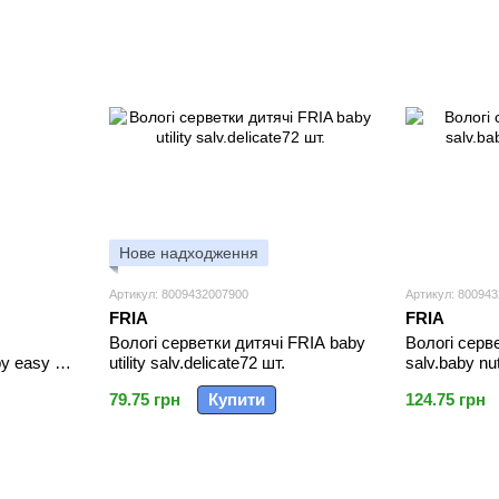
Нове надходження
Артикул: 8009432007900
Артикул: 80094
FRIA
FRIA
Вологі серветки дитячі FRIA baby
Вологі серв
y easy 72
utility salv.delicate72 шт.
salv.baby nut
79.75 грн
Купити
124.75 грн