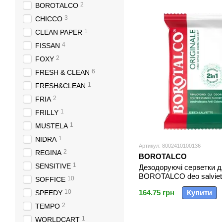
2
BOROTALCO
3
CHICCO
1
CLEAN PAPER
4
FISSAN
2
FOXY
6
FRESH & CLEAN
1
FRESH&CLEAN
2
FRIA
1
FRILLY
1
MUSTELA
1
NIDRA
Артикул: 8002410100136
2
REGINA
BOROTALCO
1
SENSITIVE
Дезодоруючі серветки д
BOROTALCO deo salviet
10
SOFFICE
originale pz12
10
164.75 грн
Купити
SPEEDY
2
TEMPO
1
WORLDCART