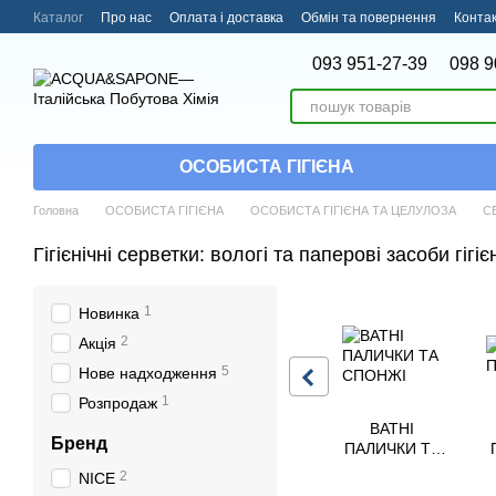
Перейти до основного контенту
Каталог
Про нас
Оплата і доставка
Обмін та повернення
Конта
093 951-27-39
098 9
ОСОБИСТА ГІГІЄНА
Головна
ОСОБИСТА ГІГІЄНА
ОСОБИСТА ГІГІЄНА ТА ЦЕЛУЛОЗА
С
Гігієнічні серветки: вологі та паперові засоби гігіє
1
Новинка
2
Акція
5
Нове надходження
1
Розпродаж
ВАТНІ
Бренд
ПАЛИЧКИ ТА
СПОНЖІ
2
NICE