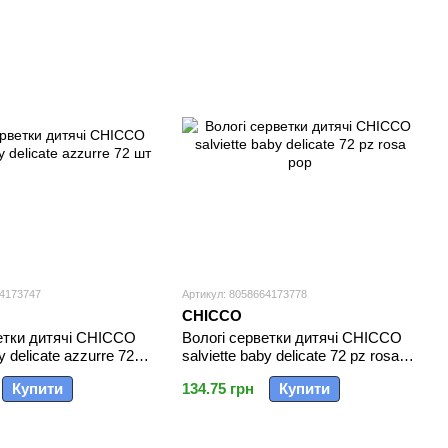
64173747
Артикул: 8058664173778
CHICCO
етки дитячі CHICCO
Вологі серветки дитячі CHICCO
y delicate azzurre 72
salviette baby delicate 72 pz rosa
pop
Купити
134.75 грн
Купити