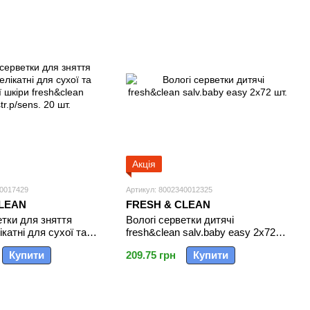
Акція
40017429
Артикул: 8002340012325
CLEAN
FRESH & CLEAN
етки для зняття
Вологі серветки дитячі
катні для сухої та
fresh&clean salv.baby easy 2x72
іри fresh&clean
шт.
Купити
209.75 грн
Купити
ns. 20 шт.