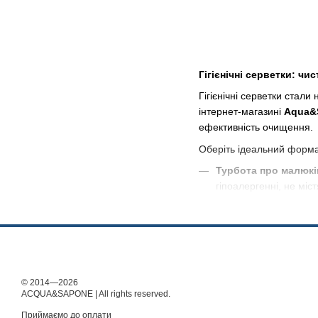
Гігієнічні серветки: чи
Гігієнічні серветки стал
інтернет-магазині
Aqua&
ефективність очищення.
Оберіть ідеальний формат
Турбота про малюкі
гіпоалергенні, не мі
Вологі серветки для
делікатну інтимну гігі
Паперова продукція
натуральної целюлози
Делікатне очищення 
© 2014—2026
ACQUA&SAPONE | All rights reserved.
Замовляйте оригінальні г
Приймаємо до оплати