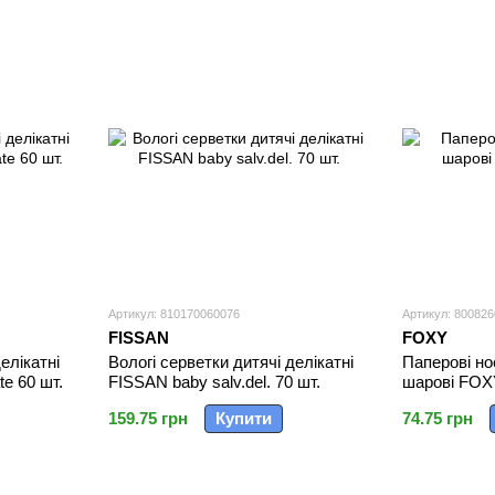
Артикул: 810170060076
Артикул: 80082
FISSAN
FOXY
елікатні
Вологі серветки дитячі делікатні
Паперові но
te 60 шт.
FISSAN baby salv.del. 70 шт.
шарові FOXY
159.75 грн
Купити
74.75 грн