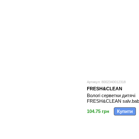
Артикул: 8002340012318
FRESH&CLEAN
Вологі серветки дитячі
FRESH&CLEAN salv.bab
шт.
104.75 грн
Купити