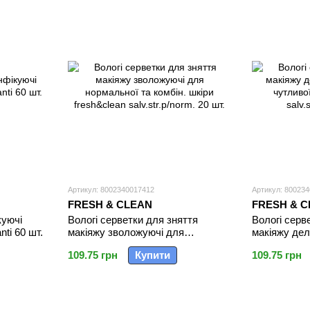
Артикул: 8002340017412
Артикул: 80023
FRESH & CLEAN
FRESH & 
куючі
Вологі серветки для зняття
Вологі серв
nti 60 шт.
макіяжу зволожуючі для
макіяжу делі
нормальної та комбін. шкіри
чутливої шк
109.75 грн
Купити
109.75 грн
fresh&clean salv.str.p/norm. 20 шт.
salv.str.p/se