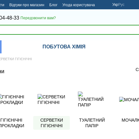
Укр
Рус
кти
Відгуки про магазин
Блог
Угода користувача
04-48-33
Передзвонити вам?
ПОБУТОВА ХІМІЯ
ЕРВЕТКИ ГІГІЄНІЧНІ
С
ни
ГІГІЄНІЧНІ
СЕРВЕТКИ
ТУАЛЕТНИЙ
МОЧАЛ
ПРОКЛАДКИ
ГІГІЄНІЧНІ
ПАПІР