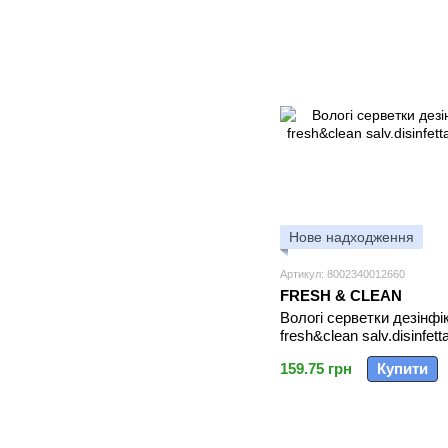
Нове надходження
Артикул: 8002340012660
FRESH & CLEAN
Вологі серветки дезінфі
fresh&clean salv.disinfetta
159.75 грн
Купити