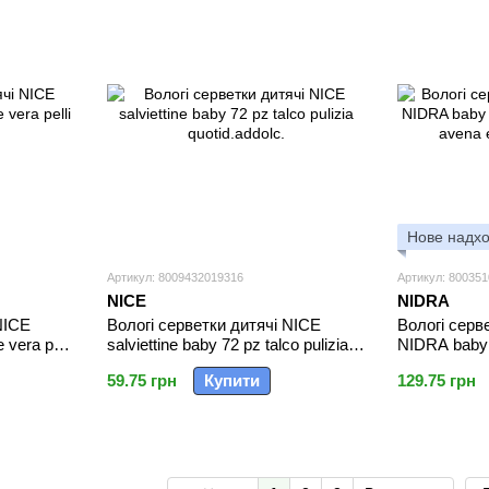
Нове надх
Артикул: 8009432019316
Артикул: 80035
NICE
NIDRA
NICE
Вологі серветки дитячі NICE
Вологі серве
 vera pelli
salviettine baby 72 pz talco pulizia
NIDRA baby s
quotid.addolc.
d avena e pa
59.75 грн
Купити
129.75 грн