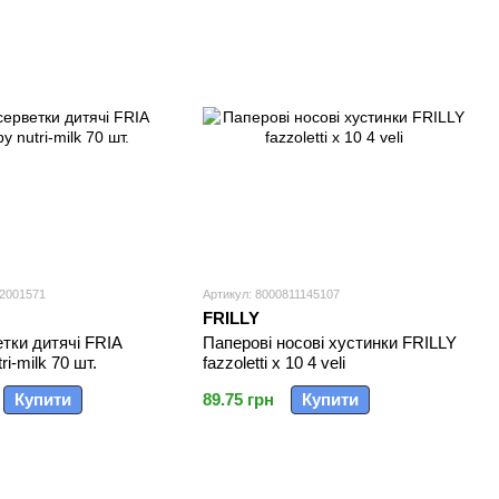
32001571
Артикул: 8000811145107
FRILLY
етки дитячі FRIA
Паперові носові хустинки FRILLY
ri-milk 70 шт.
fazzoletti x 10 4 veli
Купити
89.75 грн
Купити