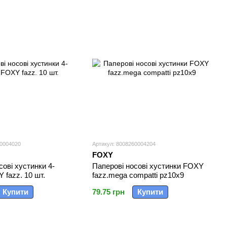
60004020
Артикул: 8008260004204
FOXY
сові хустинки 4-
Паперові носові хустинки FOXY
 fazz. 10 шт.
fazz.mega compatti pz10x9
Купити
79.75 грн
Купити