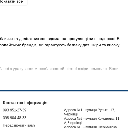
Показати все
бличчя та делікатних зон вдома, на прогулянці чи в подорожі. В
опейських брендів, які гарантують безпеку для шкіри та високу
лені з урахуванням особливостей ніжної шкіри немовлят. Вони
ть антибактеріальні серветки, засоби для зняття макіяжу та
рендів
Foxy
,
Regina
та
Soffice
. Виготовлені зі 100%
Контактна інформація
093 951-27-39
Адреса №1 - вулиця Руська, 17,
ляд за шкірою, роблячи щоденну гігієну простою та приємною.
Чернівці
098 904-48-33
Адреса №2 - вулиця Комарова, 11
о лише перевірені бренди для вашого здоров'я та комфорту!
А, Чернівці
Передзвонити вам?
Адреса №3 - вулиця Щербанюка