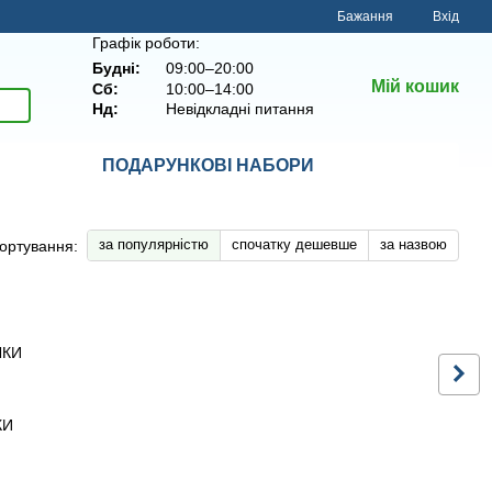
Бажання
Вхід
Графік роботи:
Будні:
09:00–20:00
Мій кошик
Сб:
10:00–14:00
Нд:
Невідкладні питання
ПОДАРУНКОВІ НАБОРИ
за популярністю
спочатку дешевше
за назвою
ортування:
КИ