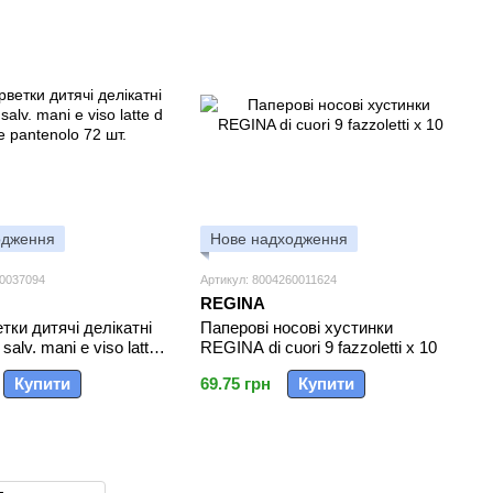
одження
Нове надходження
10037094
Артикул: 8004260011624
REGINA
тки дитячі делікатні
Паперові носові хустинки
alv. mani e viso latte
REGINA di cuori 9 fazzoletti x 10
ntenolo 72 шт.
Купити
69.75 грн
Купити