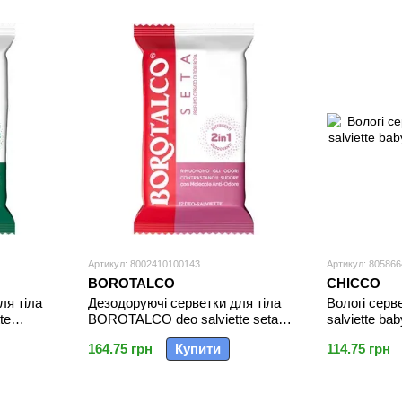
Артикул: 8002410100143
Артикул: 80586
BOROTALCO
CHICCO
ля тіла
Дезодоруючі серветки для тіла
Вологі серв
te
BOROTALCO deo salviette seta
salviette bab
pz12
шт
164.75 грн
Купити
114.75 грн