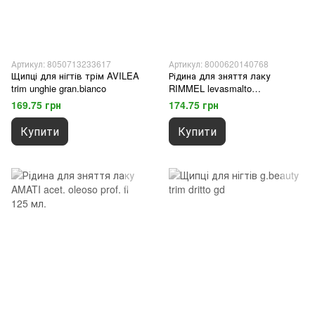
Артикул: 8050713233617
Артикул: 8000620140768
Щипці для нігтів трім AVILEA
Рідина для зняття лаку
trim unghie gran.bianco
RIMMEL levasmalto
nutrien.m100
169.75 грн
174.75 грн
Купити
Купити