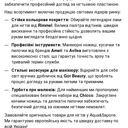
забезпечити професійний догляд за нігтьовою пластиною.
Наш асортимент включає продукцію світових лідерів ринку:
Стійке кольорове покриття:
Обирайте легендарні лаки
для нігтів від
Rimmel
. Велика палітра відтінків, швидке
висихання та професійна стійкість дозволять вашим
рукам виглядати бездоганно щодня.
Професійні інструменти:
Манікюрні ножиці, кусачки та
пилочки від брендів
Amati
та
Avilea
виготовлені з
високоякісної сталі, що гарантує точність зрізу та
тривалий термін служби.
Стильні аксесуари для манікюру:
Відкрийте для себе
світ зручних дрібничок від
Got Beauty
, що зроблять
процес догляду за руками легким та приємним.
Турбота про малюків:
Для найменших ми пропонуємо
спеціалізовані безпечні набори від
Chicco
. Закруглені
кінчики ножиць та делікатні пилочки забезпечать
безпечний догляд за ніжними нігтями немовлят.
Замовляйте оригінальні товари для нігтів у Aqua&Sapone.
Ми гарантуємо європейську якість та швидку доставку по
всій Україні!