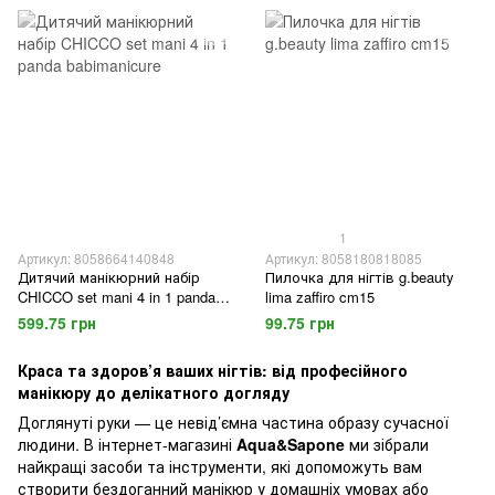
1
Артикул: 8058664140848
Артикул: 8058180818085
Дитячий манікюрний набір
Пилочка для нігтів g.beauty
CHICCO set mani 4 in 1 panda
lima zaffiro cm15
babimanicure
599.75 грн
99.75 грн
Краса та здоров’я ваших нігтів: від професійного
манікюру до делікатного догляду
Доглянуті руки — це невід’ємна частина образу сучасної
людини. В інтернет-магазині
Aqua&Sapone
ми зібрали
найкращі засоби та інструменти, які допоможуть вам
створити бездоганний манікюр у домашніх умовах або