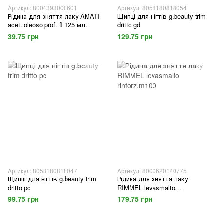
Артикул: 8004393000601
Артикул: 8058180818054
Рідина для зняття лаку AMATI
Щипці для нігтів g.beauty trim
acet. oleoso prof. fl 125 мл.
dritto gd
39.75 грн
129.75 грн
Артикул: 8058180818047
Артикул: 8000620140775
Щипці для нігтів g.beauty trim
Рідина для зняття лаку
dritto pc
RIMMEL levasmalto
rinforz.m100
99.75 грн
179.75 грн