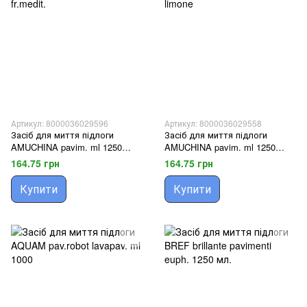
Артикул: 8000036029596
Артикул: 8000036029558
Засіб для миття підлоги
Засіб для миття підлоги
AMUCHINA pavim. ml 1250
AMUCHINA pavim. ml 1250
fr.medit.
limone
164.75 грн
164.75 грн
Купити
Купити