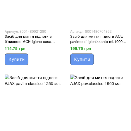
Артикул: 8001480021280
Артикул: 8001480704862
Засіб для миття підлоги з
Засіб для миття підлоги ACE
білизною ACE igiene casa
pavimenti igienizzante ml.1000
pavimenti con cangeggina
talco x2 bipack (2000 ml)
114.75 грн
199.75 грн
agrumi 1000 ml
Купити
Купити