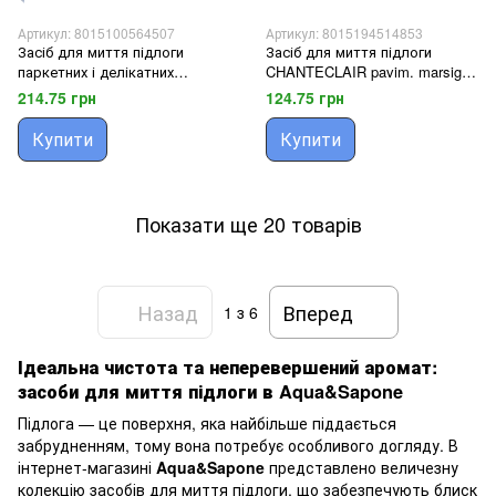
Артикул: 8015100564507
Артикул: 8015194514853
Засіб для миття підлоги
Засіб для миття підлоги
паркетних і делікатних
CHANTECLAIR pavim. marsiglia
поверхонь BREF brillante
750 мл.
214.75 грн
124.75 грн
pavimenti marmo&parq. 1250
мл.
Купити
Купити
Показати ще 20 товарів
Назад
Вперед
1
з 6
Ідеальна чистота та неперевершений аромат:
засоби для миття підлоги в Aqua&Sapone
Підлога — це поверхня, яка найбільше піддається
забрудненням, тому вона потребує особливого догляду. В
інтернет-магазині
Aqua&Sapone
представлено величезну
колекцію засобів для миття підлоги, що забезпечують блиск