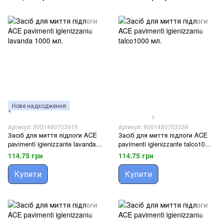
Нове надходження
1
Артикул: 8001480703919
Артикул: 8001480703339
Засіб для миття підлоги ACE
Засіб для миття підлоги ACE
pavimenti igienizzante lavanda
pavimenti igienizzante talco1000
1000 мл.
мл.
114.75 грн
114.75 грн
Купити
Купити