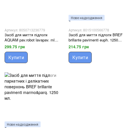
Нове надходження
Артикул: 8050713236779
Артикул: 8015100566778
Засіб для миття підлоги
Засіб для миття підлоги BREF
AQUAM pav.robot lavapav. ml
brillante pavimenti euph. 1250
1000
мл.
299.75 грн
214.75 грн
Купити
Купити
Нове надходження