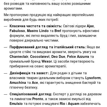
без розводів та наповнюють вашу оселю розкішними
ароматами.
Ми пропонуємо продукцію від найкращих європейських
виробників для будь-яких потреб:
Класична чистота та свіжість:
Світові лідери
Ajax
,
Fabuloso
,
Mastro Lindo
та
Bref
пропонують ефективні
формули, які легко видаляють бруд і пил, залишаючи
поверхні дзеркально чистими.
Парфумований догляд та італійський стиль:
Якщо ви
цінуєте стійкі та вишукані аромати, зверніть увагу на
Chanteclair
,
Coccolatevi
,
Deo Due
,
Felce Azzurra
та
преміальний бренд
Wexor
. Ці засоби перетворюють
прибирання на сеанс ароматерапії.
Дезінфекція та захист:
Для родин з дітьми та
власників тварин ідеальним вибором стануть
Lysoform
,
Amuchina
та
Ace
, які гарантують знищення бактерій та
гігієнічну безпеку.
Спеціалізований догляд:
Експерт у догляді за деревом
та ламінатом
Pronto
, а також захисні емульсії від
Emulsio
та потужні очищувачі
Rio
і
Aquam
забезпечать