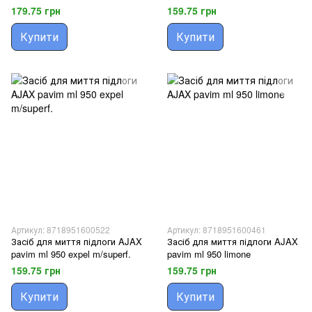
AJAX pavim. expel1250 мл.
179.75 грн
159.75 грн
Купити
Купити
Артикул: 8718951600522
Артикул: 8718951600461
Засіб для миття підлоги AJAX
Засіб для миття підлоги AJAX
pavim ml 950 expel m/superf.
pavim ml 950 limone
159.75 грн
159.75 грн
Купити
Купити