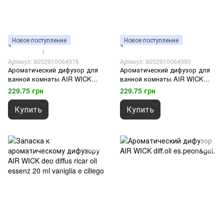
Новое поступление
Новое поступление
1
Артикул: 8002910064976
Артикул: 8002910064990
Ароматический дифузор для
Ароматический дифузор для
ванной комнаты AIR WICK
ванной комнаты AIR WICK
deod bagno sfera cotone 75 мл.
deod bagno sfera magnolia 75
229.75 грн
229.75 грн
мл.
Купить
Купить