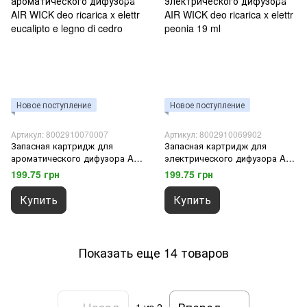
Новое поступление
Новое поступление
Артикул: 8002910070007
Артикул: 8002910069902
Запасная картридж для
Запасная картридж для
ароматического дифузора AIR
электрического дифузора AIR
WICK deo ricarica x elettr
WICK deo ricarica x elettr peonia
199.75 грн
199.75 грн
eucalipto e legno di cedro
19 ml
Купить
Купить
Показать еще 14 товаров
Назад
Вперед