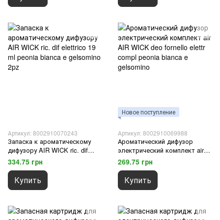
Новое поступление
Артикул: 8002910070243
Артикул: 8002910069988
Запаска к ароматическому
Ароматический дифузор
дифузору AIR WICK ric. dif
электрический комплект air
elettrico 19 ml peonia bianca e
AIR WICK deo fornello elettr
334.75 грн
269.75 грн
gelsomino 2pz
compl peonia bianca e
gelsomino
Купить
Купить