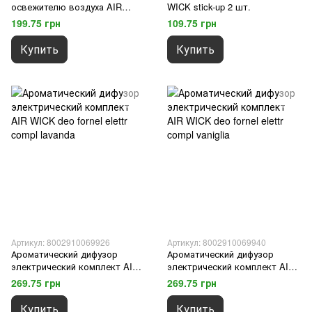
освежителю воздуха AIR
WICK stick-up 2 шт.
WICK fresh matic ric.spr.
199.75 грн
109.75 грн
vaniglia 250 мл.
Купить
Купить
Артикул: 8002910069926
Артикул: 8002910069940
Ароматический дифузор
Ароматический дифузор
электрический комплект AIR
электрический комплект AIR
WICK deo fornel elettr compl
WICK deo fornel elettr compl
269.75 грн
269.75 грн
lavanda
vaniglia
Купить
Купить