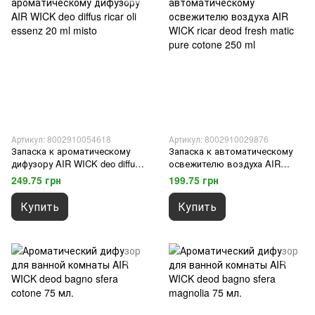
Артикул: 8002910054618
Артикул: 8002910029876
Запаска к ароматическому
Запаска к автоматическому
дифузору AIR WICK deo diffus
освежителю воздуха AIR
ricar oli essenz 20 ml misto
WICK ricar deod fresh matic
249.75 грн
199.75 грн
pure cotone 250 ml
Купить
Купить