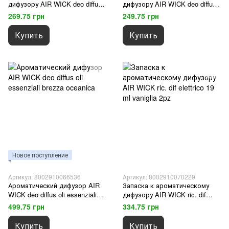
дифузору AIR WICK deo diffus
дифузору AIR WICK deo diffus
ricar oli essenz 20 ml lavanda
ricar oli essenz 20 ml brezza
269.75 грн
249.75 грн
oceanica
Купить
Купить
Новое поступление
Артикул: 8002910066536
Артикул: 8002910070229
Ароматический дифузор AIR
Запаска к ароматическому
WICK deo diffus oli essenziali
дифузору AIR WICK ric. dif
brezza oceanica
elettrico 19 ml vaniglia 2pz
499.75 грн
334.75 грн
Купить
Купить