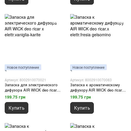
Новое поступление
Новое поступление
Артикул: 8002910070021
Артикул: 8002910070083
Запаска для электрического
Запаска к ароматическому
дифузора AIR WICK deo ricar x
дифузору AIR WICK deo ricar.x
elettr.vaniglia-karite
elettr.fresia gelsomino
199.75 грн
199.75 грн
Купить
Купить