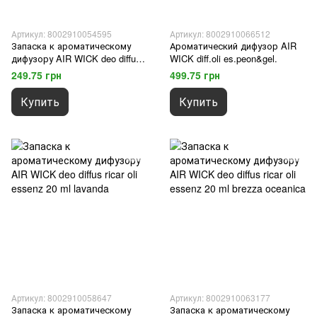
Артикул: 8002910054595
Артикул: 8002910066512
Запаска к ароматическому
Ароматический дифузор AIR
дифузору AIR WICK deo diffus
WICK diff.oli es.peon&gel.
ricar oli essenz 20 ml vaniglia e
249.75 грн
499.75 грн
ciliego
Купить
Купить
Артикул: 8002910058647
Артикул: 8002910063177
Запаска к ароматическому
Запаска к ароматическому