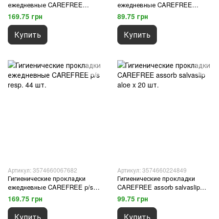
ежедневные CAREFREE
ежедневные CAREFREE
assorb.salvaslip aloe rip.singolo
cotton salvaslip 20 шт.
169.75 грн
89.75 грн
30 шт.
Купить
Купить
Артикул: 3574660067682
Артикул: 3574660224849
Гигиенические прокладки
Гигиенические прокладки
ежедневные CAREFREE p/s
CAREFREE assorb salvaslip
resp. 44 шт.
aloe x 20 шт.
169.75 грн
99.75 грн
Купить
Купить