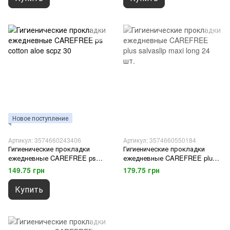
Новое поступление
Артикул: 3574660243406
Артикул: 3574660550184
Гигиенические прокладки
Гигиенические прокладки
ежедневные CAREFREE ps
ежедневные CAREFREE plus
cotton aloe scpz 30
salvaslip maxi long 24 шт.
149.75 грн
179.75 грн
Купить