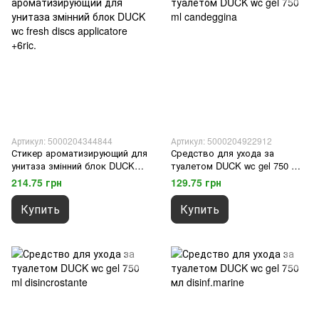
Артикул: 5000204344844
Артикул: 5000204922912
Стикер ароматизирующий для
Средство для ухода за
унитаза змінний блок DUCK
туалетом DUCK wc gel 750 ml
wc fresh discs applicatore +6ric.
candeggina
214.75 грн
129.75 грн
Купить
Купить