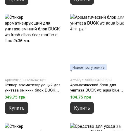
Новое поступление
Артикул: 5000204341621
Артикул: 5000204323689
Стикер ароматизирующий для
Ароматический блок для
унитаза змінний блок DUCK
унитаза DUCK wc aqua blue
wc fresh discs ricar marine e
4in1 pz 1
349.75 грн
104.75 грн
lime 2х36 мл.
Купить
Купить