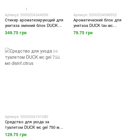
1
Артикул: 5000204344936
Артикул: 5000204096552
Стикер ароматизирующий для
Ароматический блок для
унитаза змінний блок DUCK
унитаза DUCK tav.wc
wc fresh discs ricar garden e
act.cle.c/can.ass. 1 шт.
349.75 грн
79.75 грн
tropic 2х36 мл.
Артикул: 5000204191080
Средство для ухода за
туалетом DUCK wc gel 750 мл
disinf.citrus
129.75 грн