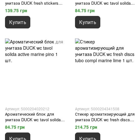
унитаза DUCK fresh stickers
унитаза DUCK wc tavol solida
lime 3 шт.
active tropical 38 gr 1 шт.
139.75 грн
84.75 грн
Купить
Купить
Артикул: 5000204020212
Артикул: 5000204341508
Ароматический блок для
Стикер ароматизирующий для
унитаза DUCK wc tavol solida
унитаза DUCK wc fresh discs
active marine pino 1 шт.
tubo compl marine lime 1 шт.
84.75 грн
214.75 грн
Купить
Купить