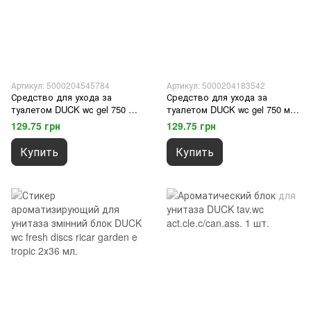
Артикул: 5000204545784
Артикул: 5000204183542
Средство для ухода за
Средство для ухода за
туалетом DUCK wc gel 750 ml
туалетом DUCK wc gel 750 мл
disincrostante
disinf.marine
129.75 грн
129.75 грн
Купить
Купить