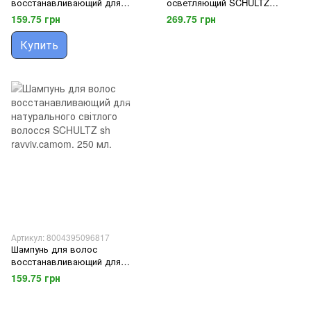
восстанавливающий для
осветляющий SCHULTZ
натурального світлого
loz.camomilla spr. 150 мл.
159.75 грн
269.75 грн
волосся SCHULTZ bl
ravviv.chiari 200 мл.
Купить
Артикул: 8004395096817
Шампунь для волос
восстанавливающий для
натурального світлого
159.75 грн
волосся SCHULTZ sh
ravviv.camom. 250 мл.