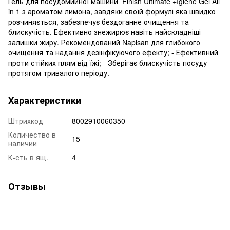
Гель для посудомийної машини Finish Ultimate +Igiene Gel All
in 1 з ароматом лимона, завдяки своїй формулі яка швидко
розчиняється, забезпечує бездоганне очищення та
блискучість. Ефективно знежирює навіть найскладніші
залишки жиру. Рекомендований Napisan для глибокого
очищення та надання дезінфікуючого ефекту; - Ефективний
проти стійких плям від їжі; - Зберігає блискучість посуду
протягом тривалого періоду.
Характеристики
Штрихкод
8002910060350
Количество в
15
наличии
К-сть в ящ.
4
Отзывы