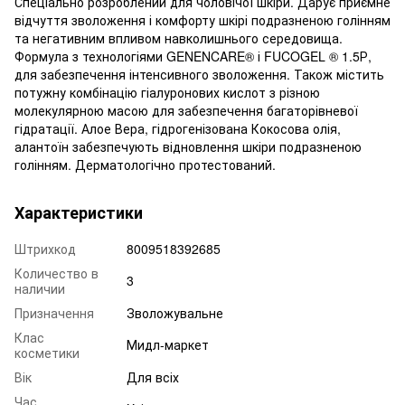
Спеціально розроблений для чоловічої шкіри. Дарує приємне
відчуття зволоження і комфорту шкірі подразненою голінням
та негативним впливом навколишнього середовища.
Формула з технологіями GENENCARE® і FUCOGEL ® 1.5Р,
для забезпечення інтенсивного зволоження. Також містить
потужну комбінацію гіалуронових кислот з різною
молекулярною масою для забезпечення багаторівневої
гідратації. Алое Вера, гідрогенізована Кокосова олія,
алантоїн забезпечують відновлення шкіри подразненою
голінням. Дерматологічно протестований.
Характеристики
Штрихкод
8009518392685
Количество в
3
наличии
Призначення
Зволожувальне
Клас
Мидл-маркет
косметики
Вік
Для всіх
Час