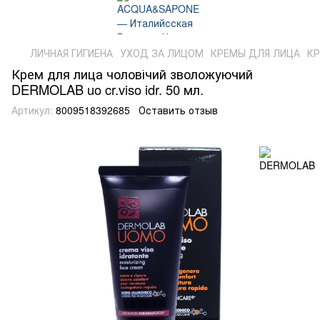
ЛИЧНАЯ ГИГИЕНА
УХОД ЗА ЛИЦОМ
КРЕМЫ ДЛЯ ЛИЦА
КР
Крем для лица чоловічий зволожуючий
DERMOLAB uo cr.viso idr. 50 мл.
Артикул:
8009518392685
Оставить отзыв