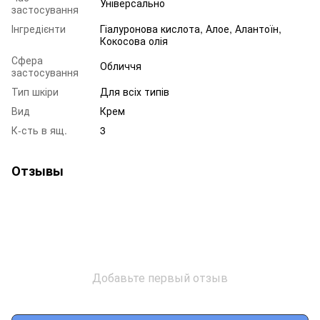
Універсально
застосування
Інгредієнти
Гіалуронова кислота, Алое, Алантоїн,
Кокосова олія
Сфера
Обличчя
застосування
Тип шкіри
Для всіх типів
Вид
Крем
К-сть в ящ.
3
Отзывы
Добавьте первый отзыв