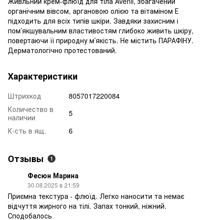
Живльний крем-флюїд для тіла Avenil, збагачений
органічним вівсом, аргановою олією та вітаміном Е
підходить для всіх типів шкіри. Завдяки захисним і
пом’якшувальним властивостям глибоко живить шкіру,
повертаючи її природну м’якість. Не містить ПАРАФІНУ.
Дерматологічно протестований.
Характеристики
Штрихкод
8057017220084
Количество в
5
наличии
К-сть в ящ.
6
Отзывы
1
Фесюн Марина
30.08.2025 в 21:59
Приємна текстура - флюїд. Легко наносити та немає
відчуття жирного на тілі. Запах тонкий, ніжний.
Сподобалось