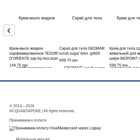
Крем-мыло жидкое
Скраб для тела GEOMAR
Крем для тела гі
парфюмированное TESORI
scrub sugar dren. gr600
живильний для вс
D'ORIENTE sap.liq.mus.bian.
шкіри BIOPOINT 
699.75 грн
300 мл.
corpo divine dosa
149.75 грн
599.75 грн
мл.
© 2014—2026
ACQUA&SAPONE | All rights reserved.
Принимаем к оплате
Мобильная версия