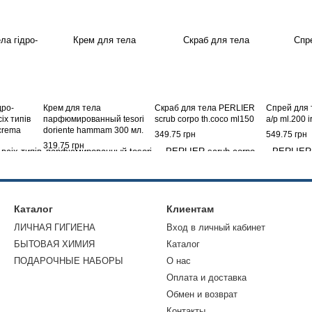
дро-
Крем для тела
Скраб для тела PERLIER
Спрей для
іх типів
парфюмированный tesori
scrub corpo th.coco ml150
a/p ml.200 ir
crema
doriente hammam 300 мл.
349.75 грн
549.75 грн
tore 500
319.75 грн
Каталог
Клиентам
ЛИЧНАЯ ГИГИЕНА
Вход в личный кабинет
БЫТОВАЯ ХИМИЯ
Каталог
ПОДАРОЧНЫЕ НАБОРЫ
О нас
Оплата и доставка
Обмен и возврат
Контакты