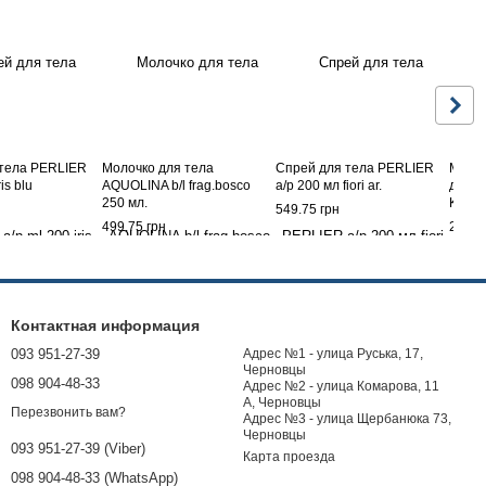
 тела PERLIER
Молочко для тела
Спрей для тела PERLIER
Масло
is blu
AQUOLINA b/l frag.bosco
a/p 200 мл fiori ar.
для су
250 мл.
KALO
549.75 грн
300 м
499.75 грн
299.7
Контактная информация
093 951-27-39
Адрес №1 - улица Руська, 17,
Черновцы
098 904-48-33
Адрес №2 - улица Комарова, 11
А, Черновцы
Перезвонить вам?
Адрес №3 - улица Щербанюка 73,
Черновцы
093 951-27-39 (Viber)
Карта проезда
098 904-48-33 (WhatsApp)