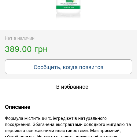
Нет в наличии
389.00 грн
Сообщить, когда появится
В избранное
Описание
Формула містить 96 % інгредієнтів натурального
походження. Збагачена екстрактами солодкого мигдалю та
персика з освіжаючими властивостями. Має приємний,
м'який аромат. Не містить спирт, делікатний до шкіри.