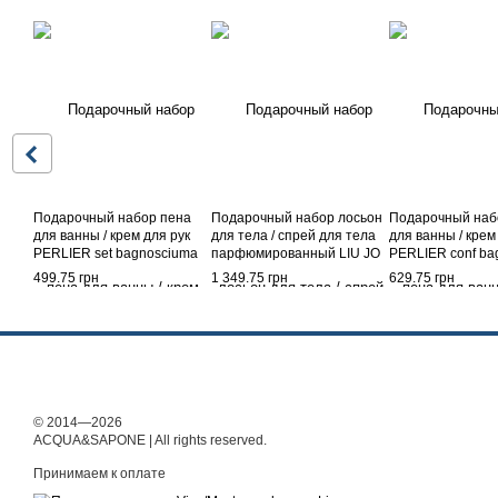
Подарочный набор пена
Подарочный набор лосьон
Подарочный наб
для ванны / крем для рук
для тела / спрей для тела
для ванны / крем
PERLIER set bagnosciuma
парфюмированный LIU JO
PERLIER conf ba
ml 500 + cr mani ml 100
conf body lot 200 + acqua
crema corpo 250
499.75 грн
1 349.75 грн
629.75 грн
fresia
corpo 200 sp orchidea
bia
© 2014—2026
ACQUA&SAPONE | All rights reserved.
Принимаем к оплате