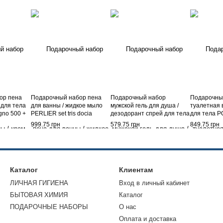
ор пена
Подарочный набор пена
Подарочный набор
Подарочны
 для тела
для ванны / жидкое мыло
мужской гель для душа /
туалетная 
gno 500 +
PERLIER set tris docia
дезодорант спрей для тела
для тела PO
 muschio
schiuma ml 250 + aqua prof
DUCATI 1926 set shower gel
ml 100 + bo
999.75 грн
579.75 грн
849.75 грн
ml 200 + sap liq ml 250 fresia
200 ml + deo spr 150 ml
Каталог
Клиентам
ЛИЧНАЯ ГИГИЕНА
Вход в личный кабинет
БЫТОВАЯ ХИМИЯ
Каталог
ПОДАРОЧНЫЕ НАБОРЫ
О нас
Оплата и доставка