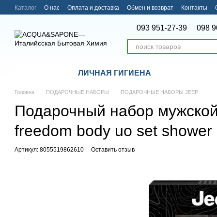
Перейти к основному контенту
Каталог
О нас
Оплата и доставка
Обмен и возврат
Контакты
093 951-27-39
098 9
ЛИЧНАЯ ГИГИЕНА
Головна
ПОДАРОЧНЫЕ НАБОРЫ
ПОДАРОЧНЫЕ НАБОРЫ JEEP
Подарочный набор мужской 
freedom body uo set shower 
Артикул: 8055519862610
Оставить отзыв