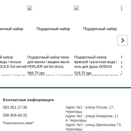
й набор
Подарочный набор пена
Подарочный набор
Подар
вода / лосьон
для ванны / жидкое мыло
мужской туалетная вода /
для в
LICE hot set edt
PERLIER set tris docia
гель для душа ADIDAS
мыло 
dy lotion ml 150
schiuma ml 250 + aqua prof
vibes wond.f.pc uo
reg bs
999.75 грн
529.75 грн
799.7
ml 200 + sap liq ml 250 petali
confezione edp 30 ml +
sap.liq
di rosa
shower gel 100 ml
Контактная информация
093 951-27-39
Адрес №1 - улица Руська, 17,
Черновцы
098 904-48-33
Адрес №2 - улица Комарова, 11
А, Черновцы
Перезвонить вам?
Адрес №3 - улица Щербанюка 73,
Черновцы