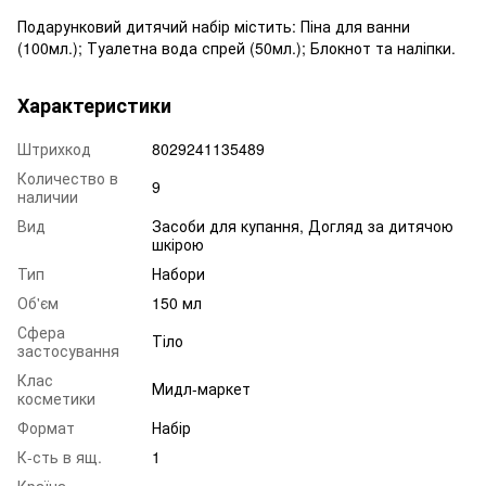
Подарунковий дитячий набір містить: Піна для ванни
(100мл.); Туалетна вода спрей (50мл.); Блокнот та наліпки.
Характеристики
Штрихкод
8029241135489
Количество в
9
наличии
Вид
Засоби для купання, Догляд за дитячою
шкірою
Тип
Набори
Об'єм
150 мл
Сфера
Тіло
застосування
Клас
Мидл-маркет
косметики
Формат
Набір
К-сть в ящ.
1
Країна