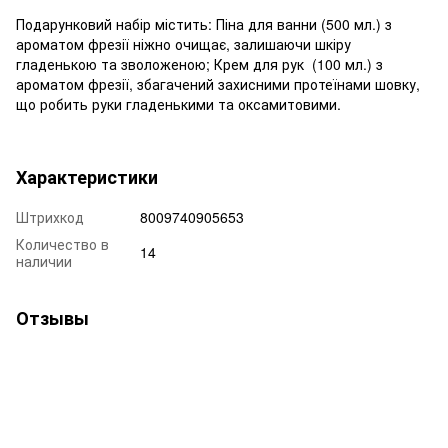
Подарунковий набір містить: Піна для ванни (500 мл.) з
ароматом фрезії ніжно очищає, залишаючи шкіру
гладенькою та зволоженою; Крем для рук (100 мл.) з
ароматом фрезії, збагачений захисними протеїнами шовку,
що робить руки гладенькими та оксамитовими.
Характеристики
Штрихкод
8009740905653
Количество в
14
наличии
Отзывы