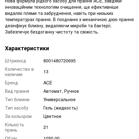
Нова формула рідкого засобу для прання ACE, завдяки
інноваційним технологіям очищення, ще ефективніше
видаляє плями та забруднення, навіть при низьких
температурах прання. В поєднанні з механічною дією прання
дезінфікує білизну, видаляючи мікроби та бактерії.
Забезпечує бездоганну чистоту та свіжість.
Характеристики
Штрихкод
8001480720695
Количество в
13
наличии
Бренд
ACE
Вид прання
Автомат, Ручное
Тип білизни
Универсальное
Тип засобу
Гель (жидкость)
За кольором
Цветное
Кількість
21
прань
Об'єм
1050.00