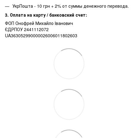
УкрПошта - 10 грн + 2% от суммы денежного перевода.
3. Оплата на карту / банковский счет:
ФОП Онофрей Михайло Іванович
ЄДРПОУ 2441112072
UA363052990000026006011802603