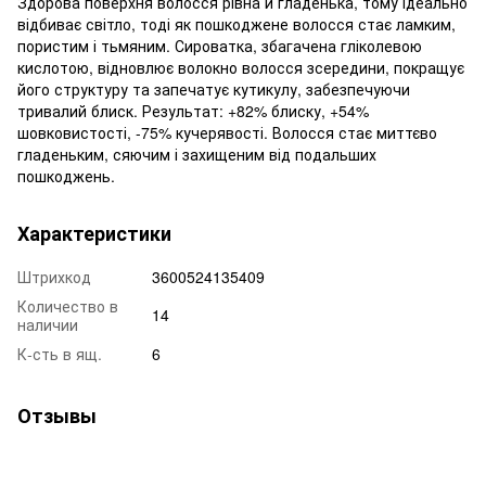
Здорова поверхня волосся рівна й гладенька, тому ідеально
відбиває світло, тоді як пошкоджене волосся стає ламким,
пористим і тьмяним. Сироватка, збагачена гліколевою
кислотою, відновлює волокно волосся зсередини, покращує
його структуру та запечатує кутикулу, забезпечуючи
тривалий блиск. Результат: +82% блиску, +54%
шовковистості, -75% кучерявості. Волосся стає миттєво
гладеньким, сяючим і захищеним від подальших
пошкоджень.
Характеристики
Штрихкод
3600524135409
Количество в
14
наличии
К-сть в ящ.
6
Отзывы