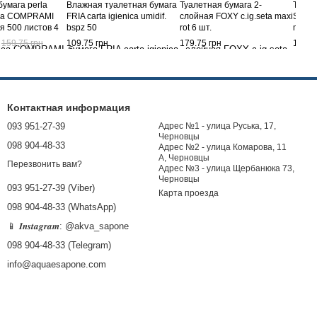
бумага perla
Влажная туалетная бумага
Туалетная бумага 2-
Туале
nica COMPRAMI
FRIA carta igienica umidif.
слойная FOXY c.ig.seta maxi
SCOTT
оя 500 листов 4
bspz 50
rot 6 шт.
maxiro
159.75 грн
109.75 грн
179.75 грн
169.7
Контактная информация
093 951-27-39
Адрес №1 - улица Руська, 17,
Черновцы
098 904-48-33
Адрес №2 - улица Комарова, 11
А, Черновцы
Перезвонить вам?
Адрес №3 - улица Щербанюка 73,
Черновцы
093 951-27-39 (Viber)
Карта проезда
098 904-48-33 (WhatsApp)
📱 𝑰𝒏𝒔𝒕𝒂𝒈𝒓𝒂𝒎: @akva_sapone
098 904-48-33 (Telegram)
info@aquaesapone.com