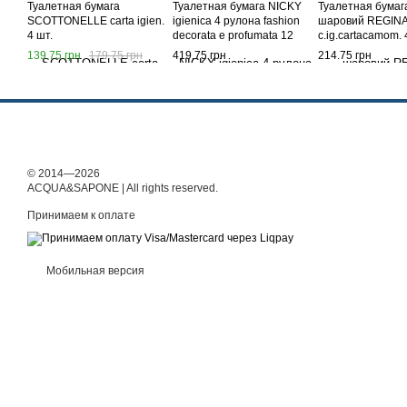
Туалетная бумага
Туалетная бумага NICKY
Туалетная бумага
SCOTTONELLE carta igien.
igienica 4 рулона fashion
шаровий REGIN
4 шт.
decorata e profumata 12
c.ig.cartacamom. 
штук
139.75 грн
179.75 грн
419.75 грн
214.75 грн
© 2014—2026
ACQUA&SAPONE | All rights reserved.
Принимаем к оплате
Мобильная версия