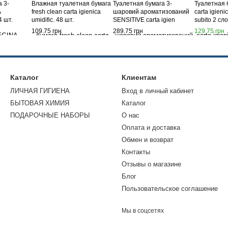
 3-
Влажная туалетная бумага
Туалетная бумага 3-
Туалетная 
A
fresh clean carta igienica
шаровий ароматизований
carta igie
4 шт.
umidific. 48 шт.
SENSITIVE carta igien
subito 2 сл
rotoloni 8 шт.
рулона
109.75 грн
289.75 грн
129.75 грн
Каталог
Клиентам
ЛИЧНАЯ ГИГИЕНА
Вход в личный кабинет
БЫТОВАЯ ХИМИЯ
Каталог
ПОДАРОЧНЫЕ НАБОРЫ
О нас
Оплата и доставка
Обмен и возврат
Контакты
Отзывы о магазине
Блог
Пользовательское соглашение
Мы в соцсетях