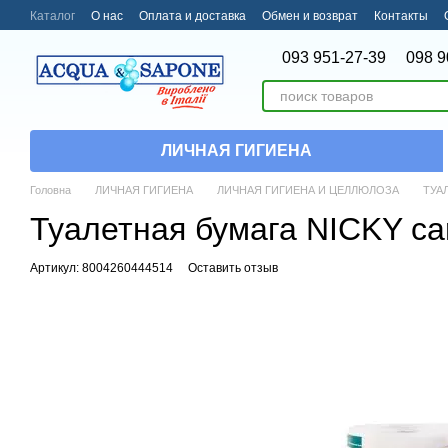
Перейти к основному контенту
Каталог
О нас
Оплата и доставка
Обмен и возврат
Контакты
093 951-27-39
098 9
ЛИЧНАЯ ГИГИЕНА
Головна
ЛИЧНАЯ ГИГИЕНА
ЛИЧНАЯ ГИГИЕНА И ЦЕЛЛЮЛОЗА
ТУА
Туалетная бумага NICKY carta
Артикул: 8004260444514
Оставить отзыв