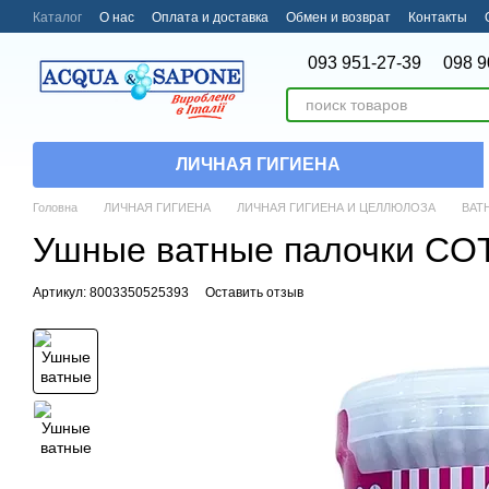
Перейти к основному контенту
Каталог
О нас
Оплата и доставка
Обмен и возврат
Контакты
093 951-27-39
098 9
ЛИЧНАЯ ГИГИЕНА
Головна
ЛИЧНАЯ ГИГИЕНА
ЛИЧНАЯ ГИГИЕНА И ЦЕЛЛЮЛОЗА
ВАТ
Ушные ватные палочки COTON
Артикул: 8003350525393
Оставить отзыв