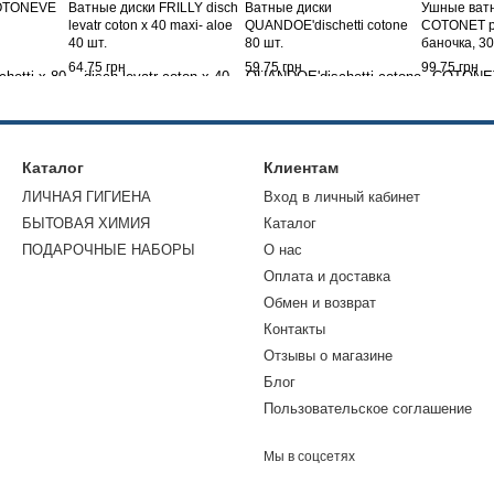
COTONEVE
Ватные диски FRILLY disch
Ватные диски
Ушные ват
levatr coton x 40 maxi- aloe
QUANDOE'dischetti cotone
COTONET pu
40 шт.
80 шт.
баночка, 30
64.75 грн
59.75 грн
99.75 грн
Каталог
Клиентам
ЛИЧНАЯ ГИГИЕНА
Вход в личный кабинет
БЫТОВАЯ ХИМИЯ
Каталог
ПОДАРОЧНЫЕ НАБОРЫ
О нас
Оплата и доставка
Обмен и возврат
Контакты
Отзывы о магазине
Блог
Пользовательское соглашение
Мы в соцсетях