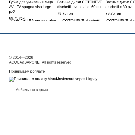
Губка для умывания лица
Ватные диски COTONEVE
Ватные диски 
AVILEA spugna viso large
dischetti levasmalto, 60 шт.
dischetti x 80 pz
pz2
79.75 грн
79.75 грн
69.75 грн
© 2014—2026
ACQUA&SAPONE | All rights reserved.
Принимаем к оплате
Мобильная версия