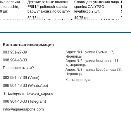
ные палочки
Детские ватные палочки
Спонж для умывания лица
Ватны
liorecchie,
FRILLY puliorech scatola
spontex CALYPSO
levatr
0 шт.
baby, упаковка по 60 штук
levatrucco 2 шт.
50 шт
59.75 грн
49.75 грн
79.75
Контактная информация
093 951-27-39
Адрес №1 - улица Руська, 17,
Черновцы
098 904-48-33
Адрес №2 - улица Комарова, 11
А, Черновцы
Перезвонить вам?
Адрес №3 - улица Щербанюка 73,
Черновцы
093 951-27-39 (Viber)
Карта проезда
098 904-48-33 (WhatsApp)
📱 𝑰𝒏𝒔𝒕𝒂𝒈𝒓𝒂𝒎: @akva_sapone
098 904-48-33 (Telegram)
info@aquaesapone.com