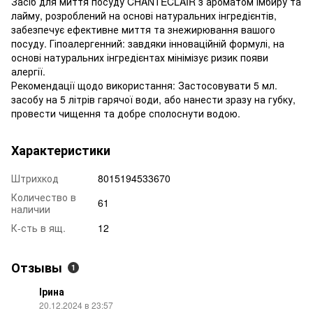
Засіб для миття посуду CHANTECLAIR з ароматом імбиру та
лайму, розроблений на основі натуральних інгредієнтів,
забезпечує ефективне миття та знежирювання вашого
посуду. Гіпоалергенний: завдяки інноваційній формулі, на
основі натуральних інгредієнтах мінімізує ризик появи
алергії.
Рекомендації щодо використання: Застосовувати 5 мл.
засобу на 5 літрів гарячої води, або нанести зразу на губку,
провести чищення та добре сполоснути водою.
Характеристики
Штрихкод
8015194533670
Количество в
61
наличии
К-сть в ящ.
12
Отзывы
1
Ірина
20.12.2024 в 23:57