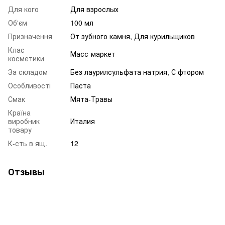
Для кого
Для взрослых
Об'єм
100 мл
Призначення
От зубного камня, Для курильщиков
Клас
Масс-маркет
косметики
За складом
Без лаурилсульфата натрия, С фтором
Особливості
Паста
Смак
Мята-Травы
Країна
виробник
Италия
товару
К-сть в ящ.
12
Отзывы