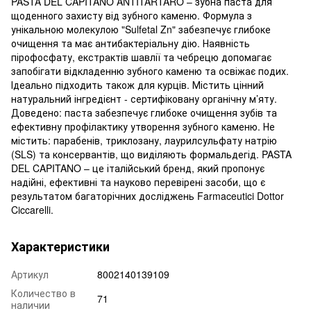
PASTA DEL CAPITANO ANTITARTARO – зубна паста для
щоденного захисту від зубного каменю. Формула з
унікальною молекулою "Sulfetal Zn" забезпечує глибоке
очищення та має антибактеріальну дію. Наявність
пірофосфату, екстрактів шавлії та чебрецю допомагає
запобігати відкладенню зубного каменю та освіжає подих.
Ідеально підходить також для курців. Містить цінний
натуральний інгредієнт - сертифіковану органічну м’яту.
Доведено: паста забезпечує глибоке очищення зубів та
ефективну профілактику утворення зубного каменю. Не
містить: парабенів, триклозану, лаурилсульфату натрію
(SLS) та консервантів, що виділяють формальдегід. PASTA
DEL CAPITANO – це італійський бренд, який пропонує
надійні, ефективні та науково перевірені засоби, що є
результатом багаторічних досліджень Farmaceutici Dottor
Ciccarelli.
Характеристики
Артикул
8002140139109
Количество в
71
наличии