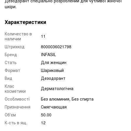
Дезодорант спеціально розроблений для чутливої жіночої
шкіри.
Характеристики
Количество в
11
наличии
Штрихкод
8000036021798
Бренд
INFASIL
Стать
Для женщин
Формат
Шариковый
Вид
Дезодорант
Клас
Дерматологічна
косметики
Особливості
Без алюминия, Без спирта
Призначення
Смягчающая
Об'єм
50.00
К-сть в ящ.
12