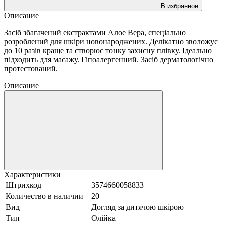
В избранное
Описание
Засіб збагачений екстрактами Алое Вера, спеціально
розроблений для шкіри новонароджених. Делікатно зволожує
до 10 разів краще та створює тонку захисну плівку. Ідеально
підходить для масажу. Гіпоалергенний. Засіб дерматологічно
протестований.
Описание
Характеристики
Штрихкод
3574660058833
Количество в наличии
20
Вид
Догляд за дитячою шкірою
Тип
Олійка