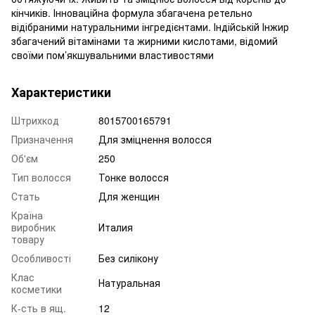
кінчиків. Інноваційна формула збагачена ретельно
відібраними натуральними інгредієнтами. Індійській Інжир
збагачений вітамінами та жирними кислотами, відомий
своїми пом’якшувальними властивостями
Характеристики
Штрихкод
8015700165791
Призначення
Для зміцнення волосся
Об'єм
250
Тип волосся
Тонке волосся
Стать
Для женщин
Країна
виробник
Италия
товару
Особливості
Без силікону
Клас
Натуральная
косметики
К-сть в ящ.
12