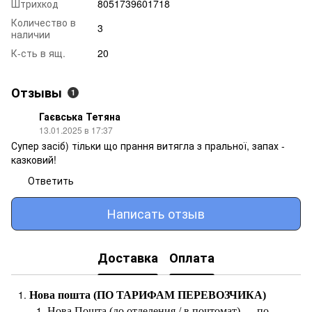
Штрихкод
8051739601718
Количество в
3
наличии
К-сть в ящ.
20
Отзывы
1
Гаєвська Тетяна
13.01.2025 в 17:37
Супер засіб) тільки що прання витягла з пральної, запах -
казковий!
Ответить
Написать отзыв
Доставка
Оплата
Нова пошта (ПО ТАРИФАМ ПЕРЕВОЗЧИКА)
Нова Пошта (до отделения / в почтомат) — по