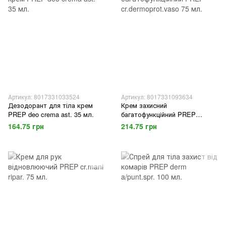
Артикул: 8017331033524
Артикул: 8017331093634
Дезодорант для тіла крем
Крем захисний
PREP deo crema ast. 35 мл.
багатофункційний PREP
cr.dermoprot.vaso 75 мл.
164.75 грн
214.75 грн