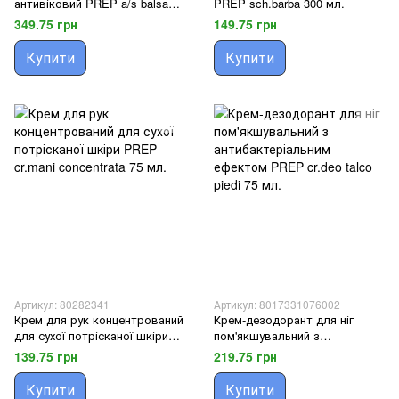
антивіковий PREP a/s balsamo
PREP sch.barba 300 мл.
2 in 1 80 мл.
349.75 грн
149.75 грн
Купити
Купити
Артикул: 80282341
Артикул: 8017331076002
Крем для рук концентрований
Крем-дезодорант для ніг
для сухої потрісканої шкіри
пом'якшувальний з
PREP cr.mani concentrata 75
антибактеріальним ефектом
139.75 грн
219.75 грн
мл.
PREP cr.deo talco piedi 75 мл.
Купити
Купити