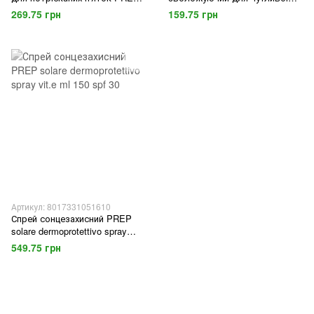
cr.talloni screpolati 75 мл.
шкіри PREP balsamo
269.75 грн
159.75 грн
dopobarba extra idratatante 75
мл.
Артикул: 8017331051610
Спрей сонцезахисний PREP
solare dermoprotettivo spray
vit.e ml 150 spf 30
549.75 грн