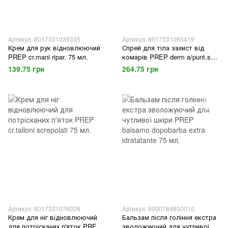
Артикул: 8017331039335
Артикул: 8017331065419
Крем для рук відновлюючий
Спрей для тіла захист від
PREP cr.mani ripar. 75 мл.
комарів PREP derm a/punt.spr.
100 мл.
139.75 грн
264.75 грн
Артикул: 8017331076026
Артикул: 8000784800010
Крем для ніг відновлюючий
Бальзам після гоління екстра
для потрісканих п'яток PREP
зволожуючий для чутливої