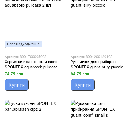
Нове надходження
Артикул: 8001700005908
Артикул: 8004200120102
Серветки вологопоглинаючі
Рукавички для прибирання
SPONTEX aquabsorb pulicasa 2
SPONTEX guanti silky piccolo
шт.
74.75 грн
84.75 грн
Купити
Купити