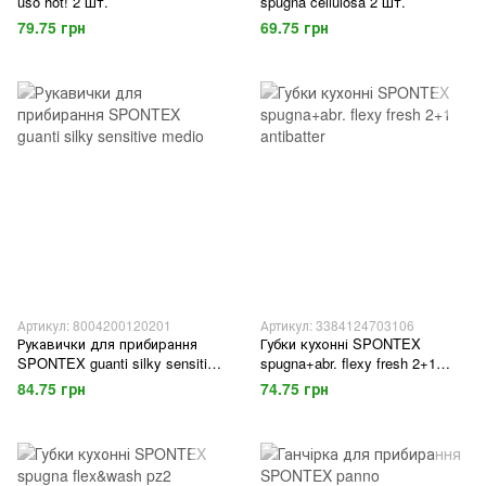
uso hot! 2 шт.
spugna cellulosa 2 шт.
79.75 грн
69.75 грн
Артикул: 8004200120201
Артикул: 3384124703106
Рукавички для прибирання
Губки кухонні SPONTEX
SPONTEX guanti silky sensitive
spugna+abr. flexy fresh 2+1
medio
antibatter
84.75 грн
74.75 грн