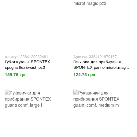
Артикул: 3384120032491
Артикул: 3384121970167
Губки кухонні SPONTEX
Ганчірка для прибирання
spugna flex&wash pz2
SPONTEX panno microf.magic
pz3
159.75 грн
124.75 грн