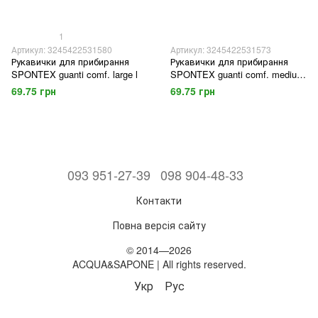
1
Артикул: 3245422531580
Артикул: 3245422531573
Рукавички для прибирання
Рукавички для прибирання
SPONTEX guanti comf. large l
SPONTEX guanti comf. medium
m
69.75 грн
69.75 грн
093 951-27-39
098 904-48-33
Контакти
Повна версія сайту
© 2014—2026
ACQUA&SAPONE | All rights reserved.
Укр
Рус