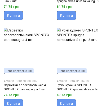
uso 2 шт.
spugna abras.univ.salvaung. 3
шт.
74.75 грн
64.75 грн
Купити
Купити
Нове надходження
Нове надходження
Артикул: 8001700005007
Артикул: 3384123162133
Серветки вологопоглинаючі
Губки кухонні SPONTEX
SPONTEX pannospugna 4 шт.
SPONTEX spugna abras.univer
2+1 pz. 3 шт.
74.75 грн
49.75 грн
Купити
Купити