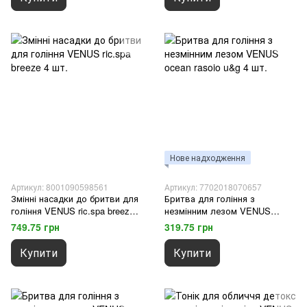
Нове надходження
Артикул: 8001090598561
Артикул: 7702018070657
Змінні насадки до бритви для
Бритва для гоління з
гоління VENUS ric.spa breeze 4
незмінним лезом VENUS
шт.
ocean rasoio u&g 4 шт.
749.75 грн
319.75 грн
Купити
Купити