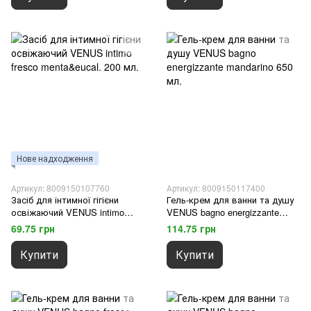
Нове надходження
Артикул: 8009150107760
Артикул: 8009150117400
Засіб для інтимної гігієни
Гель-крем для ванни та душу
освіжаючий VENUS intimo
VENUS bagno energizzante
fresco menta&eucal. 200 мл.
mandarino 650 мл.
69.75 грн
114.75 грн
Купити
Купити