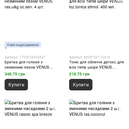
Нове надходження
Артикул: 7702018449347
Артикул: 8009150115314
Бритва для гоління з
Тонік для обличчя детокс для
незмінним лезом VENUS
всіх типів шкіри VENUS
ras.u&g oc.sen. 4 шт.
loz.tonica stimol. 400 мл.
349.75 грн
219.75 грн
Купити
Купити