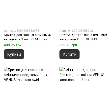
Артикул: 8001090588975
Артикул: 8001090590121
Бритва для гоління з змінними
Бритва для гоління з змінними
насадками 2 шт. VENUS rasoio
насадками 2 шт. VENUS
spa breeze
ras.coconut
499.75 грн
699.75 грн
Купити
Купити