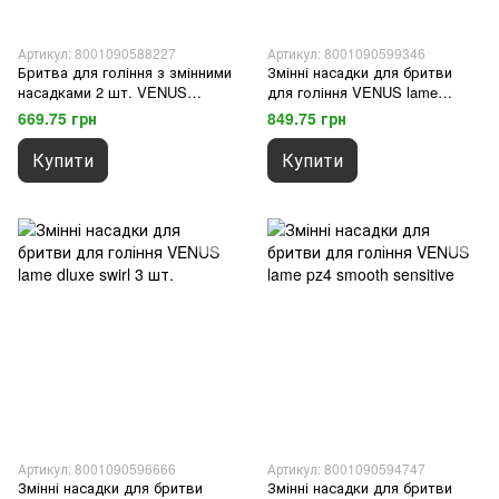
Артикул: 8001090588227
Артикул: 8001090599346
Бритва для гоління з змінними
Змінні насадки для бритви
насадками 2 шт. VENUS
для гоління VENUS lame
ras.dluxe swirl
coconut 3 шт.
669.75 грн
849.75 грн
Купити
Купити
Артикул: 8001090596666
Артикул: 8001090594747
Змінні насадки для бритви
Змінні насадки для бритви