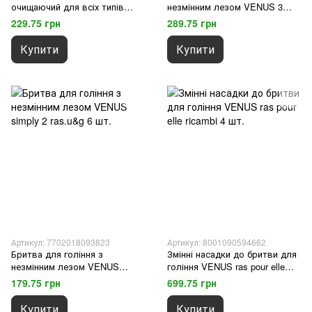
очищаючий для всіх типів
незмінним лезом VENUS 3
шкіри VENUS gel micellare 200
simp. 6 шт.
229.75 грн
289.75 грн
мл.
Купити
Купити
Артикул: 7702018093823
Артикул: 8001090594662
Бритва для гоління з
Змінні насадки до бритви для
незмінним лезом VENUS
гоління VENUS ras pour elle
simply 2 ras.u&g 6 шт.
ricambi 4 шт.
179.75 грн
699.75 грн
Купити
Купити