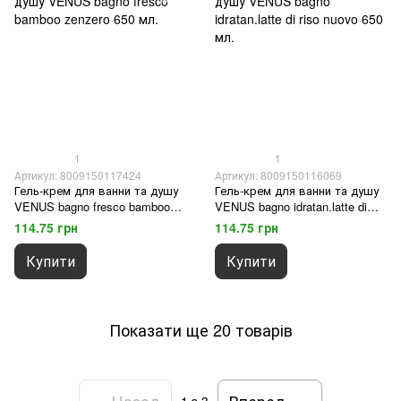
1
1
Артикул: 8009150117424
Артикул: 8009150116069
Гель-крем для ванни та душу
Гель-крем для ванни та душу
VENUS bagno fresco bamboo
VENUS bagno idratan.latte di
zenzero 650 мл.
riso nuovo 650 мл.
114.75 грн
114.75 грн
Купити
Купити
Показати ще 20 товарів
Назад
Вперед