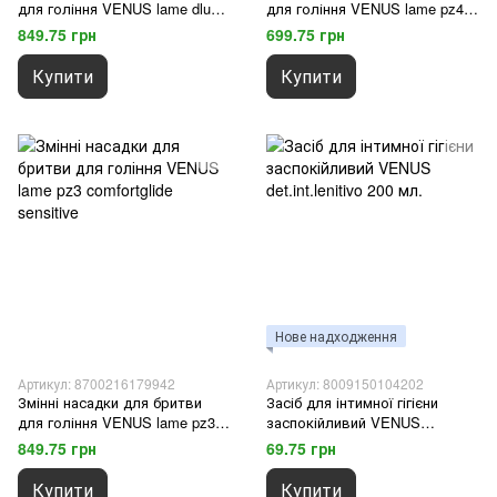
для гоління VENUS lame dluxe
для гоління VENUS lame pz4
swirl 3 шт.
smooth sensitive
849.75 грн
699.75 грн
Купити
Купити
Нове надходження
Артикул: 8700216179942
Артикул: 8009150104202
Змінні насадки для бритви
Засіб для інтимної гігієни
для гоління VENUS lame pz3
заспокійливий VENUS
comfortglide sensitive
det.int.lenitivo 200 мл.
849.75 грн
69.75 грн
Купити
Купити