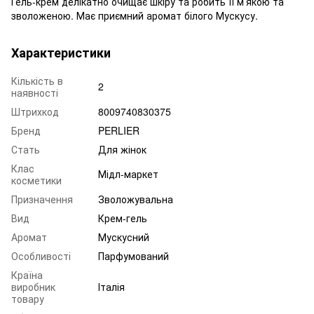
Гель-крем делікатно очищає шкіру та робить її м’якою та
зволоженою. Має приємний аромат білого Мускусу.
Характеристики
Кількість в
2
наявності
Штрихкод
8009740830375
Бренд
PERLIER
Стать
Для жінок
Клас
Мідл-маркет
косметики
Призначення
Зволожувальна
Вид
Крем-гель
Аромат
Мускусний
Особливості
Парфумований
Країна
виробник
Італія
товару