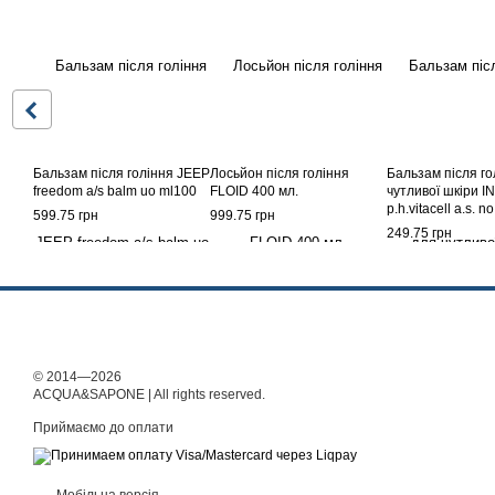
Бальзам після гоління JEEP
Лосьйон після гоління
Бальзам після го
freedom a/s balm uo ml100
FLOID 400 мл.
чутливої шкіри I
p.h.vitacell a.s. n
599.75 грн
999.75 грн
мл.
249.75 грн
© 2014—2026
ACQUA&SAPONE | All rights reserved.
Приймаємо до оплати