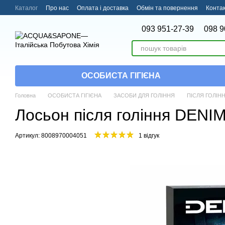
Перейти до основного контенту
Каталог
Про нас
Оплата і доставка
Обмін та повернення
Конта
093 951-27-39
098 9
ОСОБИСТА ГІГІЄНА
Головна
ОСОБИСТА ГІГІЄНА
ЗАСОБИ ДЛЯ ГОЛІННЯ
ПІСЛЯ ГОЛІН
Лосьон після гоління DENIM 
Артикул: 8008970004051
1 відгук