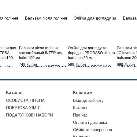
ління для
Бальзам після гоління
Олійка для догляду за
Бальзам піс
NTESA
заспокійливий INTER a/s
бородою PRORASO ol.cura
JO lovers af
o alc 100
balm 100 мл.
barba ps 30 мл.
balsamo 20
749.75 грн
599.75 грн
699.75 грн
Каталог
Клієнтам
ОСОБИСТА ГІГІЄНА
Вхід до кабінету
ПОБУТОВА ХІМІЯ
Каталог
ПОДАРУНКОВІ НАБОРИ
Про нас
Оплата і доставка
Обмін та повернення