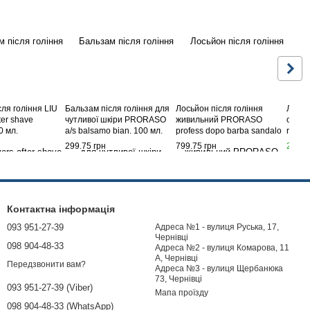
ля гоління LIU
Бальзам після гоління для
Лосьйон після гоління
Лосьй
ter shave
чутливої шкіри PRORASO
живильний PRORASO
освіж
0 мл.
a/s balsamo bian. 100 мл.
profess dopo barba sandalo
rinfr.&
400 мл.
299.75 грн
799.75 грн
274.7
Контактна інформація
093 951-27-39
Адреса №1 - вулиця Руська, 17,
Чернівці
098 904-48-33
Адреса №2 - вулиця Комарова, 11
А, Чернівці
Передзвонити вам?
Адреса №3 - вулиця Щербанюка
73, Чернівці
093 951-27-39 (Viber)
Мапа проїзду
098 904-48-33 (WhatsApp)