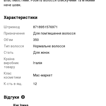
наче шовк.
Характеристики
Штрихкод
8718951576971
Призначення
Для пом'якшення волосся
Об'єм
350
Тип волосся
Нормальне волосся
Стать
Для жінок
Країна
виробник
Італія
товару
Клас
Мас-маркет
косметики
К-сть в ящ.
12
Відгуки
2
Кук Ірина