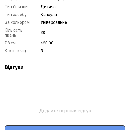
Тип білизни
Дитяча
Тип засобу
Капсули
За кольором
Універсальне
Кількість
20
прань
Об'єм
420.00
К-сть в ящ.
5
Відгуки
Додайте перший відгук