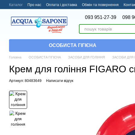
Перейти до основного контенту
Каталог
Про нас
Оплата і доставка
Обмін та повернення
Конта
093 951-27-39
098 9
ОСОБИСТА ГІГІЄНА
Головна
ОСОБИСТА ГІГІЄНА
ЗАСОБИ ДЛЯ ГОЛІННЯ
ЗАСОБИ ДЛЯ 
Крем для гоління FIGARO cr
Артикул: 80483649
Написати відгук