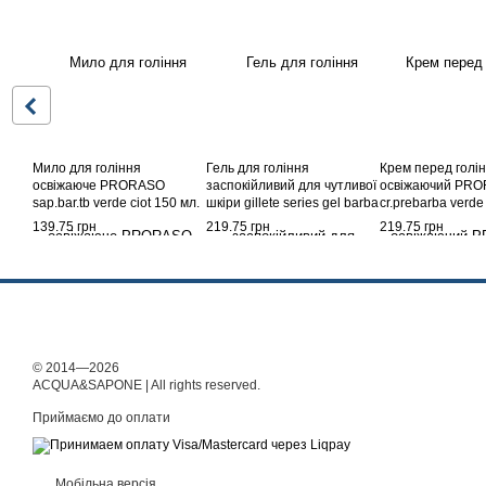
Мило для гоління
Гель для гоління
Крем перед голі
освіжаюче PRORASO
заспокійливий для чутливої
освіжаючий PR
sap.bar.tb verde ciot 150 мл.
шкіри gillete series gel barba
cr.prebarba verde
spr sensibili 200 мл.
139.75 грн
219.75 грн
219.75 грн
© 2014—2026
ACQUA&SAPONE | All rights reserved.
Приймаємо до оплати
Мобільна версія