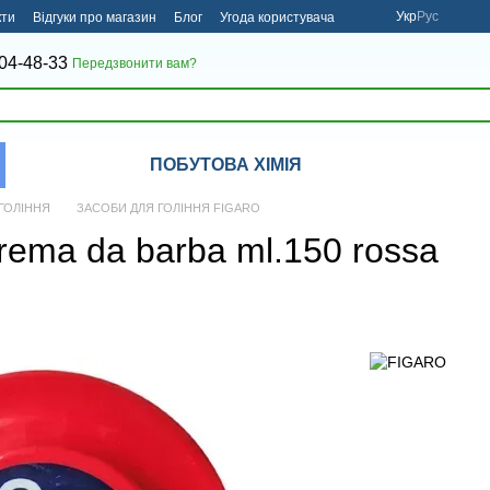
Укр
Рус
кти
Відгуки про магазин
Блог
Угода користувача
04-48-33
Передзвонити вам?
ПОБУТОВА ХІМІЯ
ГОЛІННЯ
ЗАСОБИ ДЛЯ ГОЛІННЯ FIGARO
ema da barba ml.150 rossa