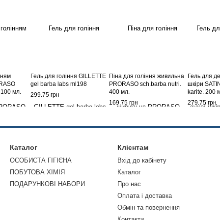
нням
Гель для гоління GILLETTE
Піна для гоління живильна
Гель для де
ORASO
gel barba labs ml198
PRORASO sch.barba nutri.
шкіри SATI
 100 мл.
400 мл.
karite. 200 
299.75 грн
169.75 грн
279.75 грн
Каталог
Клієнтам
ОСОБИСТА ГІГІЄНА
Вхід до кабінету
ПОБУТОВА ХІМІЯ
Каталог
ПОДАРУНКОВІ НАБОРИ
Про нас
Оплата і доставка
Обмін та повернення
Контакти