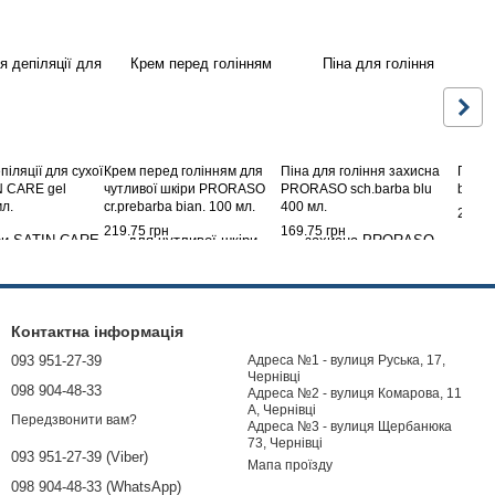
піляції для сухої
Крем перед голінням для
Піна для гоління захисна
Гель 
N CARE gel
чутливої шкіри PRORASO
PRORASO sch.barba blu
barba 
мл.
cr.prebarba bian. 100 мл.
400 мл.
249.7
219.75 грн
169.75 грн
Контактна інформація
093 951-27-39
Адреса №1 - вулиця Руська, 17,
Чернівці
098 904-48-33
Адреса №2 - вулиця Комарова, 11
А, Чернівці
Передзвонити вам?
Адреса №3 - вулиця Щербанюка
73, Чернівці
093 951-27-39 (Viber)
Мапа проїзду
098 904-48-33 (WhatsApp)